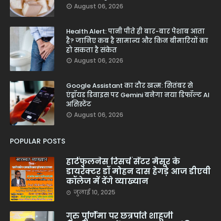
August 06, 2026
Health Alert: पानी पीते ही बार-बार पेशाब आता
है? जानिए कब है सामान्य और किन बीमारियों का
हो सकता है संकेत
August 06, 2026
Google Assistant का दौर खत्म: सितंबर से
एंड्रॉयड डिवाइस पर Gemini बनेगा नया डिफॉल्ट AI
असिस्टेंट
August 06, 2026
POPULAR POSTS
हार्टफुलनेस रिसर्च सेंटर मैसूर के
डायरेक्टर डॉ मोहन दास हेगड़े आज डीएवी
कॉलेज में देंगे व्याख्यान
जुलाई 10, 2025
गुरु पूर्णिमा पर छत्रपति शाहूजी