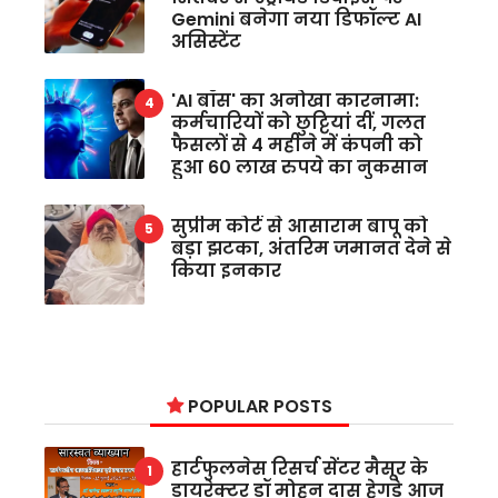
Gemini बनेगा नया डिफॉल्ट AI
असिस्टेंट
'AI बॉस' का अनोखा कारनामा:
कर्मचारियों को छुट्टियां दीं, गलत
फैसलों से 4 महीने में कंपनी को
हुआ 60 लाख रुपये का नुकसान
सुप्रीम कोर्ट से आसाराम बापू को
बड़ा झटका, अंतरिम जमानत देने से
किया इनकार
POPULAR POSTS
हार्टफुलनेस रिसर्च सेंटर मैसूर के
डायरेक्टर डॉ मोहन दास हेगड़े आज