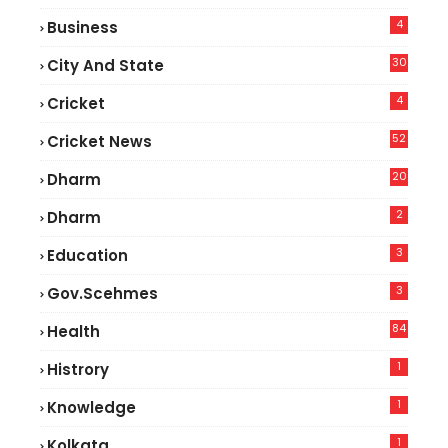
4
Business
30
City And State
4
Cricket
52
Cricket News
2
20
Dharm
2
Dharm
3
Education
3
Gov.scehmes
84
Health
5
1
Histrory
1
Knowledge
1
Kolkata