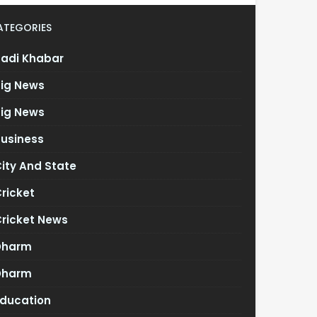
ATEGORIES
Badi Khabar
Big News
Big News
Business
ity And State
ricket
Cricket News
Dharm
Dharm
Education