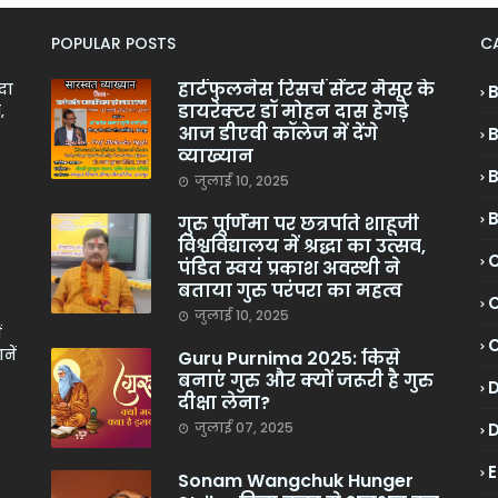
POPULAR POSTS
C
हार्टफुलनेस रिसर्च सेंटर मैसूर के
ादा
डायरेक्टर डॉ मोहन दास हेगड़े
,
आज डीएवी कॉलेज में देंगे
व्याख्यान
जुलाई 10, 2025
गुरु पूर्णिमा पर छत्रपति शाहूजी
विश्वविद्यालय में श्रद्धा का उत्सव,
C
पंडित स्वयं प्रकाश अवस्थी ने
बताया गुरु परंपरा का महत्व
C
जुलाई 10, 2025
ं
नें
Guru Purnima 2025: किसे
बनाएं गुरु और क्यों जरूरी है गुरु
दीक्षा लेना?
जुलाई 07, 2025
Sonam Wangchuk Hunger