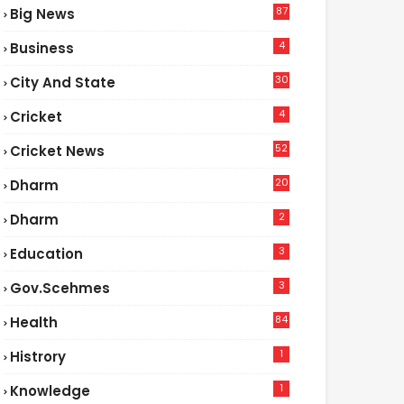
87
Big News
9
4
Business
30
City And State
4
Cricket
52
Cricket News
5
20
Dharm
2
Dharm
3
Education
3
Gov.scehmes
84
Health
8
1
Histrory
1
Knowledge