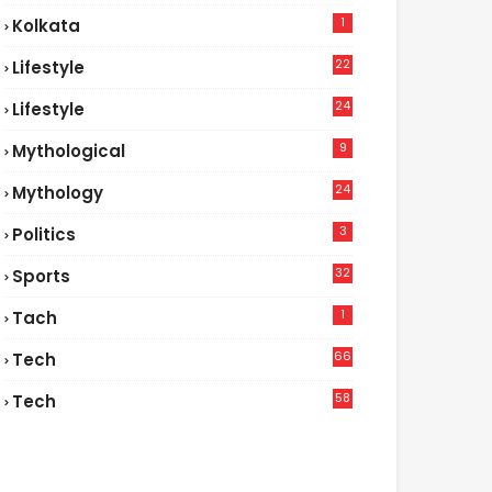
1
Kolkata
22
Lifestyle
9
24
Lifestyle
7
9
Mythological
24
Mythology
3
Politics
32
Sports
1
Tach
66
Tech
9
58
Tech
9