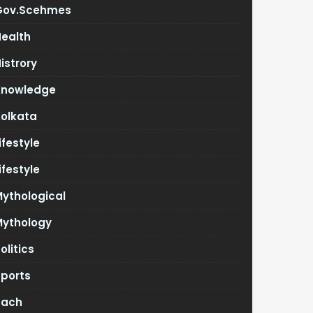
Gov.scehmes
Health
istrory
Knowledge
Kolkata
ifestyle
ifestyle
ythological
Mythology
olitics
Sports
Tach