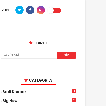
ाणिक
SEARCH
CATEGORIES
4
Badi Khabar
74
Big News
2