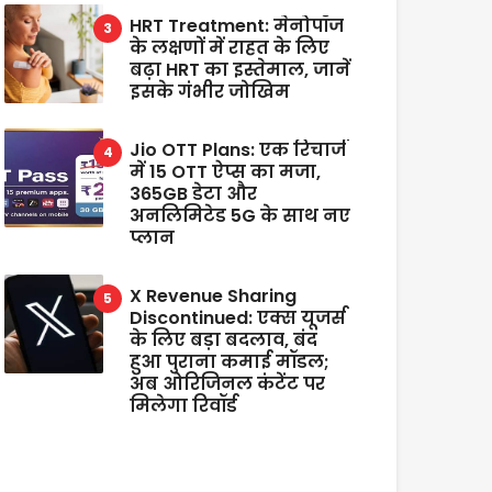
HRT Treatment: मेनोपॉज
के लक्षणों में राहत के लिए
बढ़ा HRT का इस्तेमाल, जानें
इसके गंभीर जोखिम
Jio OTT Plans: एक रिचार्ज
में 15 OTT ऐप्स का मजा,
365GB डेटा और
अनलिमिटेड 5G के साथ नए
प्लान
X Revenue Sharing
Discontinued: एक्स यूजर्स
के लिए बड़ा बदलाव, बंद
हुआ पुराना कमाई मॉडल;
अब ओरिजिनल कंटेंट पर
मिलेगा रिवॉर्ड