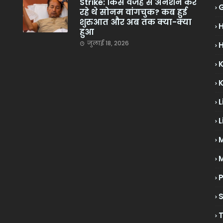
Strike: किस वजह से अनशन कर
रहे थे सोनम वांगचुक? कब हुई
शुरुआत और अब तक क्या-क्या
हुआ
जुलाई 18, 2026
H
L
L
M
P