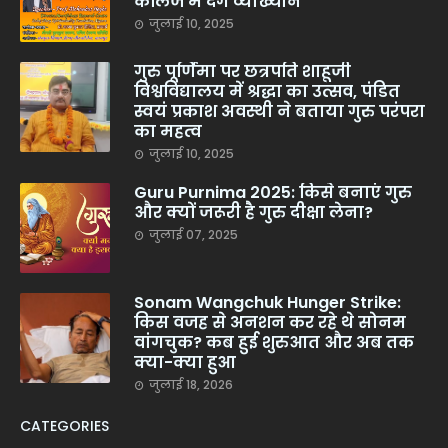
कॉलेज में देंगे व्याख्यान
जुलाई 10, 2025
गुरु पूर्णिमा पर छत्रपति शाहूजी
विश्वविद्यालय में श्रद्धा का उत्सव, पंडित
स्वयं प्रकाश अवस्थी ने बताया गुरु परंपरा
का महत्व
जुलाई 10, 2025
Guru Purnima 2025: किसे बनाएं गुरु
और क्यों जरूरी है गुरु दीक्षा लेना?
जुलाई 07, 2025
Sonam Wangchuk Hunger Strike:
किस वजह से अनशन कर रहे थे सोनम
वांगचुक? कब हुई शुरुआत और अब तक
क्या-क्या हुआ
जुलाई 18, 2026
CATEGORIES