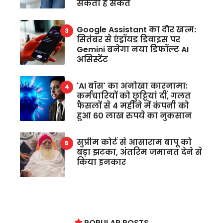
सकता है संकेत
Google Assistant का दौर खत्म:
सितंबर से एंड्रॉयड डिवाइस पर
Gemini बनेगा नया डिफॉल्ट AI
असिस्टेंट
'AI बॉस' का अनोखा कारनामा:
कर्मचारियों को छुट्टियां दीं, गलत
फैसलों से 4 महीने में कंपनी को
हुआ 60 लाख रुपये का नुकसान
सुप्रीम कोर्ट से आसाराम बापू को
बड़ा झटका, अंतरिम जमानत देने से
किया इनकार
POPULAR POSTS