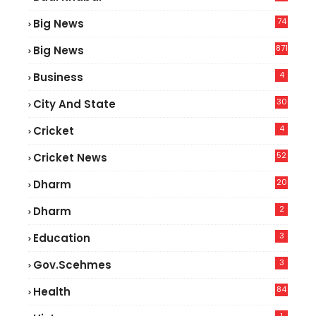
74
Big News
2
871
Big News
4
Business
30
City And State
4
Cricket
52
Cricket News
2
20
Dharm
2
Dharm
3
Education
3
Gov.scehmes
84
Health
5