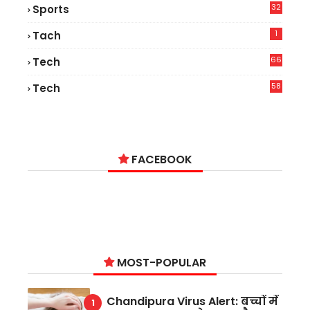
32
Sports
1
Tach
66
Tech
9
58
Tech
9
FACEBOOK
MOST-POPULAR
Chandipura Virus Alert: बच्चों में