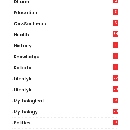
2
Dharm
3
Education
3
Gov.scehmes
84
Health
8
1
Histrory
1
Knowledge
1
Kolkata
22
Lifestyle
9
24
Lifestyle
7
9
Mythological
24
Mythology
3
Politics