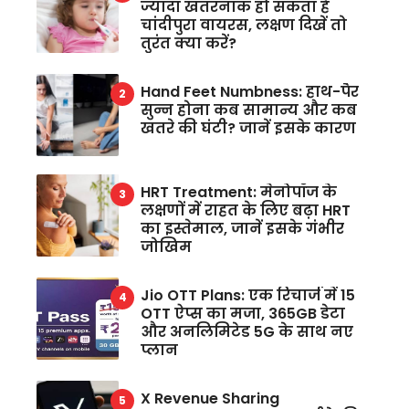
ज्यादा खतरनाक हो सकता है
चांदीपुरा वायरस, लक्षण दिखें तो
तुरंत क्या करें?
Hand Feet Numbness: हाथ-पैर
सुन्न होना कब सामान्य और कब
खतरे की घंटी? जानें इसके कारण
HRT Treatment: मेनोपॉज के
लक्षणों में राहत के लिए बढ़ा HRT
का इस्तेमाल, जानें इसके गंभीर
जोखिम
Jio OTT Plans: एक रिचार्ज में 15
OTT ऐप्स का मजा, 365GB डेटा
और अनलिमिटेड 5G के साथ नए
प्लान
X Revenue Sharing