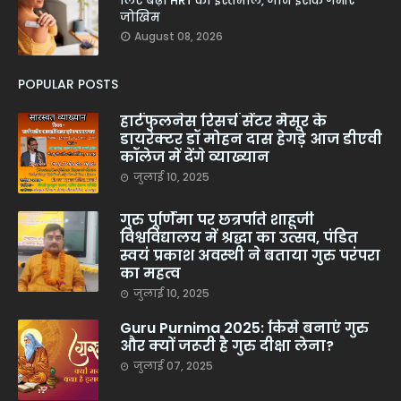
लिए बढ़ा HRT का इस्तेमाल, जानें इसके गंभीर
जोखिम
August 08, 2026
POPULAR POSTS
हार्टफुलनेस रिसर्च सेंटर मैसूर के
डायरेक्टर डॉ मोहन दास हेगड़े आज डीएवी
कॉलेज में देंगे व्याख्यान
जुलाई 10, 2025
गुरु पूर्णिमा पर छत्रपति शाहूजी
विश्वविद्यालय में श्रद्धा का उत्सव, पंडित
स्वयं प्रकाश अवस्थी ने बताया गुरु परंपरा
का महत्व
जुलाई 10, 2025
Guru Purnima 2025: किसे बनाएं गुरु
और क्यों जरूरी है गुरु दीक्षा लेना?
जुलाई 07, 2025