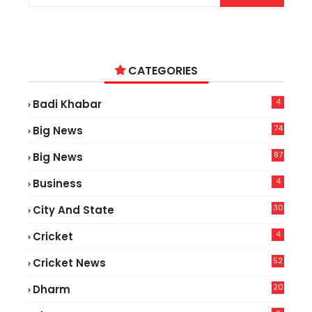
CATEGORIES
4
Badi Khabar
74
Big News
2
87
Big News
9
4
Business
30
City And State
4
Cricket
52
Cricket News
5
20
Dharm