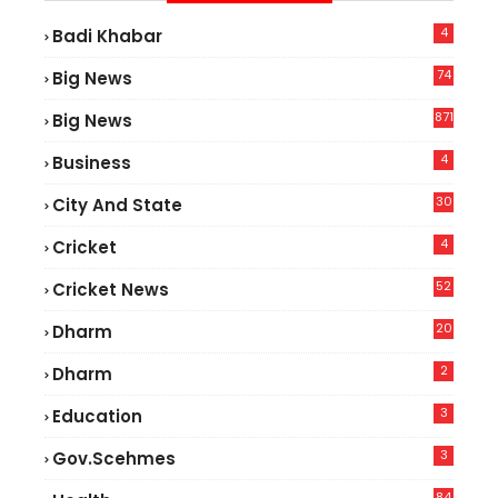
4
Badi Khabar
74
Big News
2
871
Big News
4
Business
30
City And State
4
Cricket
52
Cricket News
2
20
Dharm
2
Dharm
3
Education
3
Gov.scehmes
84