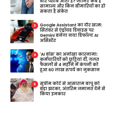
बार पेशाब आता है? जानिए कब है
सामान्य और किन बीमारियों का हो
सकता है संकेत
Google Assistant का दौर खत्म:
सितंबर से एंड्रॉयड डिवाइस पर
Gemini बनेगा नया डिफॉल्ट AI
असिस्टेंट
'AI बॉस' का अनोखा कारनामा:
कर्मचारियों को छुट्टियां दीं, गलत
फैसलों से 4 महीने में कंपनी को
हुआ 60 लाख रुपये का नुकसान
सुप्रीम कोर्ट से आसाराम बापू को
बड़ा झटका, अंतरिम जमानत देने से
किया इनकार