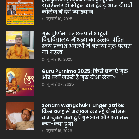
डायरेक्टर डॉ मोहन दास हेगड़े आज डीएवी
कॉलेज में देंगे व्याख्यान
जुलाई 10, 2025
गुरु पूर्णिमा पर छत्रपति शाहूजी
विश्वविद्यालय में श्रद्धा का उत्सव, पंडित
स्वयं प्रकाश अवस्थी ने बताया गुरु परंपरा
का महत्व
जुलाई 10, 2025
Guru Purnima 2025: किसे बनाएं गुरु
और क्यों जरूरी है गुरु दीक्षा लेना?
जुलाई 07, 2025
Sonam Wangchuk Hunger Strike:
किस वजह से अनशन कर रहे थे सोनम
वांगचुक? कब हुई शुरुआत और अब तक
क्या-क्या हुआ
जुलाई 18, 2026