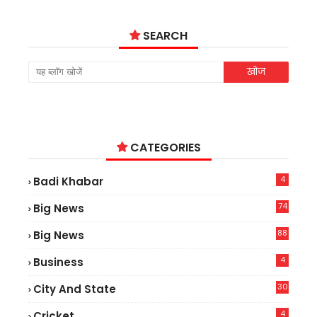
SEARCH
CATEGORIES
4
Badi Khabar
74
Big News
2
88
Big News
6
4
Business
30
City And State
4
Cricket