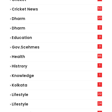
52
Cricket News
8
20
Dharm
2
Dharm
3
Education
3
Gov.scehmes
85
Health
0
1
Histrory
1
Knowledge
1
Kolkata
22
Lifestyle
9
24
Lifestyle
8