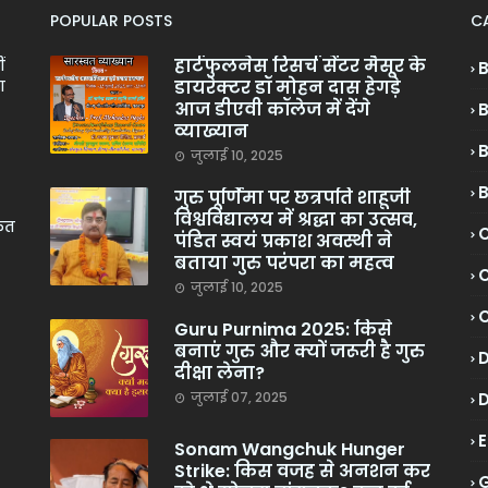
POPULAR POSTS
C
हार्टफुलनेस रिसर्च सेंटर मैसूर के
ं
डायरेक्टर डॉ मोहन दास हेगड़े
ा
आज डीएवी कॉलेज में देंगे
व्याख्यान
जुलाई 10, 2025
गुरु पूर्णिमा पर छत्रपति शाहूजी
विश्वविद्यालय में श्रद्धा का उत्सव,
केत
C
पंडित स्वयं प्रकाश अवस्थी ने
बताया गुरु परंपरा का महत्व
C
जुलाई 10, 2025
Guru Purnima 2025: किसे
बनाएं गुरु और क्यों जरूरी है गुरु
दीक्षा लेना?
जुलाई 07, 2025
Sonam Wangchuk Hunger
Strike: किस वजह से अनशन कर