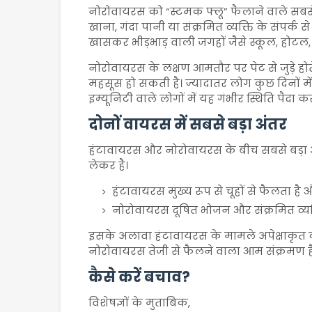
नोरोवायरस को “स्टमक फ्लू” फैलाने वाले सबसे 
खाना, गंदा पानी या संक्रमित व्यक्ति के संपर्क
खासकर भीड़भाड़ वाली जगहों जैसे स्कूल, होटल, क
नोरोवायरस के लक्षण आमतौर पर पेट से जुड़े होते
महसूस हो सकती है। ज्यादातर लोग कुछ दिनों में ठ
इम्यूनिटी वाले लोगों में यह गंभीर स्थिति पैदा 
दोनों वायरस में सबसे बड़ा अंतर
हंटावायरस और नोरोवायरस के बीच सबसे बड़ा
लेकर है।
हंटावायरस मुख्य रूप से चूहों से फैलता है
नोरोवायरस दूषित भोजन और संक्रमित व्यक्ति
इसके अलावा हंटावायरस के मामले अपेक्षाकृत 
नोरोवायरस तेजी से फैलने वाला आम संक्रमण ह
कैसे करें बचाव?
विशेषज्ञों के मुताबिक,