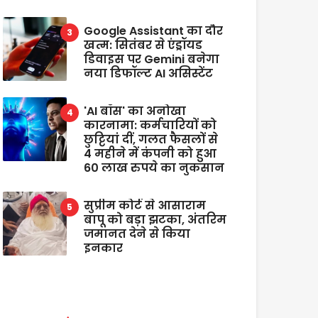
Google Assistant का दौर
खत्म: सितंबर से एंड्रॉयड
डिवाइस पर Gemini बनेगा
नया डिफॉल्ट AI असिस्टेंट
'AI बॉस' का अनोखा
कारनामा: कर्मचारियों को
छुट्टियां दीं, गलत फैसलों से
4 महीने में कंपनी को हुआ
60 लाख रुपये का नुकसान
सुप्रीम कोर्ट से आसाराम
बापू को बड़ा झटका, अंतरिम
जमानत देने से किया
इनकार