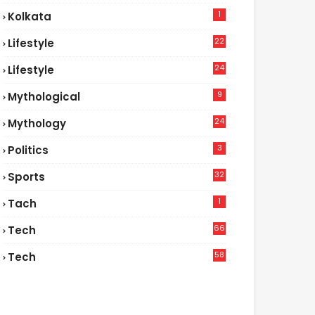
1
Kolkata
22
Lifestyle
9
24
Lifestyle
7
9
Mythological
24
Mythology
3
Politics
32
Sports
1
Tach
66
Tech
9
58
Tech
6