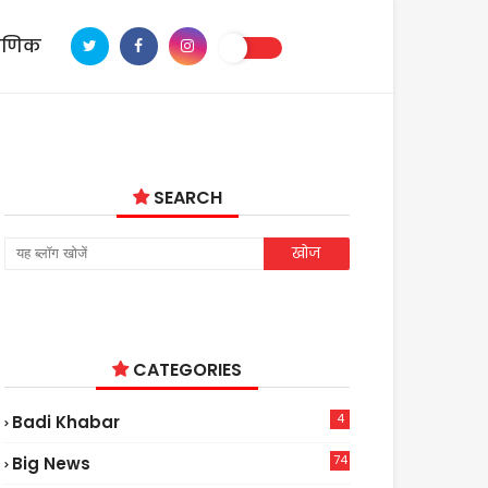
ाणिक
SEARCH
CATEGORIES
4
Badi Khabar
74
Big News
2