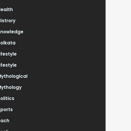
Health
istrory
Knowledge
Kolkata
ifestyle
ifestyle
ythological
Mythology
olitics
Sports
Tach