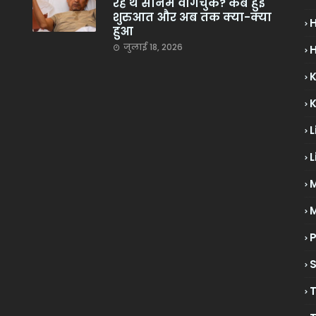
रहे थे सोनम वांगचुक? कब हुई
शुरुआत और अब तक क्या-क्या
हुआ
जुलाई 18, 2026
H
L
L
M
P