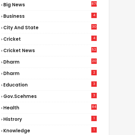
871
Big News
4
Business
30
City And State
4
Cricket
52
Cricket News
2
20
Dharm
2
Dharm
3
Education
3
Gov.scehmes
84
Health
5
1
Histrory
1
Knowledge