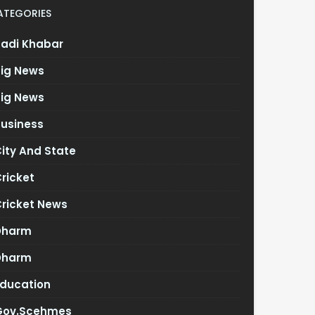
ATEGORIES
Badi Khabar
Big News
Big News
Business
ity And State
ricket
Cricket News
Dharm
Dharm
Education
Gov.scehmes