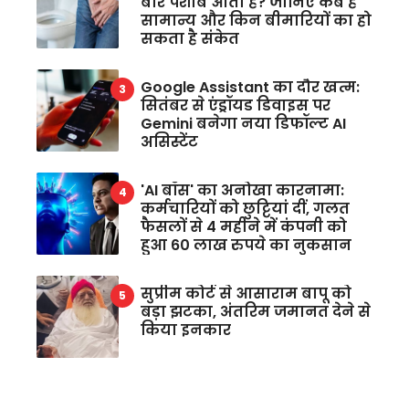
बार पेशाब आता है? जानिए कब है
सामान्य और किन बीमारियों का हो
सकता है संकेत
Google Assistant का दौर खत्म:
सितंबर से एंड्रॉयड डिवाइस पर
Gemini बनेगा नया डिफॉल्ट AI
असिस्टेंट
'AI बॉस' का अनोखा कारनामा:
कर्मचारियों को छुट्टियां दीं, गलत
फैसलों से 4 महीने में कंपनी को
हुआ 60 लाख रुपये का नुकसान
सुप्रीम कोर्ट से आसाराम बापू को
बड़ा झटका, अंतरिम जमानत देने से
किया इनकार