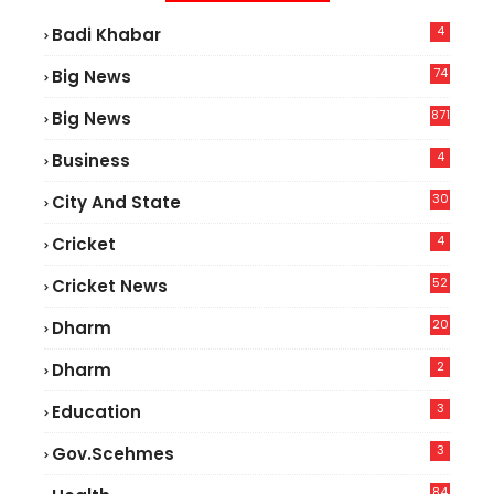
4
Badi Khabar
74
Big News
2
871
Big News
4
Business
30
City And State
4
Cricket
52
Cricket News
2
20
Dharm
2
Dharm
3
Education
3
Gov.scehmes
84