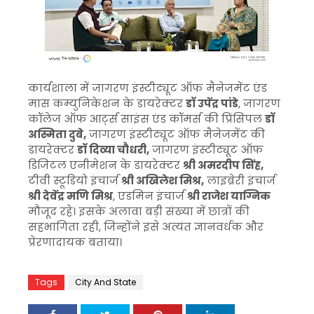
कार्यशाला में जागरण इंस्टीट्यूट ऑफ मैनेजमेंट एंड
मास कम्युनिकेशन के डायरेक्टर
डॉ उपेंद्र पांडे
, जागरण
कॉलेज ऑफ आर्ट्स साइंस एंड कॉमर्स की प्रिंसिपल
डॉ
अस्मिता दुबे,
जागरण इंस्टीट्यूट ऑफ मैनेजमेंट की
डायरेक्टर
डॉ दिव्या चौधरी,
जागरण इंस्टीट्यूट ऑफ
डिजिटल एनीमेशन के डायरेक्टर
श्री अमरदीप सिंह,
टीवी स्टूडियो इंचार्ज
श्री अखिलेश मिश्र,
लाइब्रेरी इंचार्ज
श्री देवेंद्र मणि मिश्र
, एडमिन इंचार्ज
श्री राजेश याग्निक
मौजूद रहे। इसके अलावा बड़ी संख्या में छात्रों की
सहभागिता रही, जिन्होंने इसे अत्यंत ज्ञानवर्धक और
प्रेरणादायक बताया।
Tags
City And State