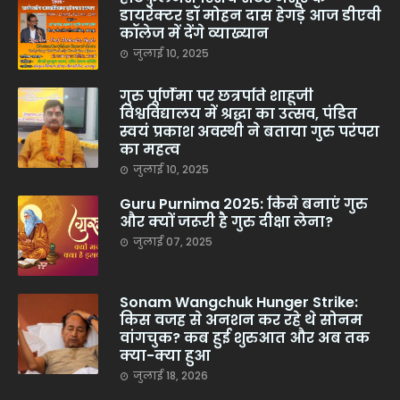
डायरेक्टर डॉ मोहन दास हेगड़े आज डीएवी
कॉलेज में देंगे व्याख्यान
जुलाई 10, 2025
गुरु पूर्णिमा पर छत्रपति शाहूजी
विश्वविद्यालय में श्रद्धा का उत्सव, पंडित
स्वयं प्रकाश अवस्थी ने बताया गुरु परंपरा
का महत्व
जुलाई 10, 2025
Guru Purnima 2025: किसे बनाएं गुरु
और क्यों जरूरी है गुरु दीक्षा लेना?
जुलाई 07, 2025
Sonam Wangchuk Hunger Strike:
किस वजह से अनशन कर रहे थे सोनम
वांगचुक? कब हुई शुरुआत और अब तक
क्या-क्या हुआ
जुलाई 18, 2026