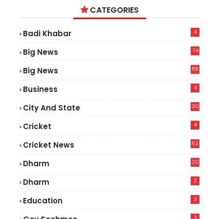
CATEGORIES
4
Badi Khabar
74
Big News
2
88
Big News
6
4
Business
30
City And State
4
Cricket
52
Cricket News
8
20
Dharm
2
Dharm
3
Education
3