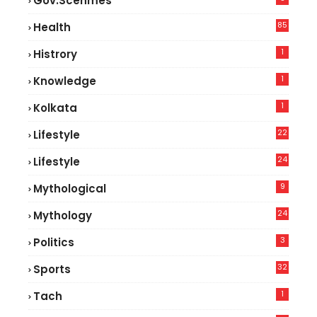
Gov.scehmes
85
Health
0
1
Histrory
1
Knowledge
1
Kolkata
22
Lifestyle
9
24
Lifestyle
8
9
Mythological
24
Mythology
3
Politics
32
Sports
1
Tach