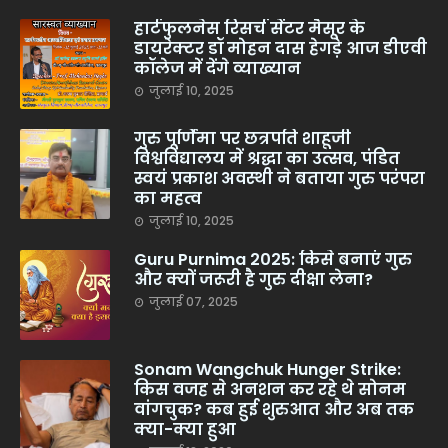
हार्टफुलनेस रिसर्च सेंटर मैसूर के
डायरेक्टर डॉ मोहन दास हेगड़े आज डीएवी
कॉलेज में देंगे व्याख्यान
जुलाई 10, 2025
गुरु पूर्णिमा पर छत्रपति शाहूजी
विश्वविद्यालय में श्रद्धा का उत्सव, पंडित
स्वयं प्रकाश अवस्थी ने बताया गुरु परंपरा
का महत्व
जुलाई 10, 2025
Guru Purnima 2025: किसे बनाएं गुरु
और क्यों जरूरी है गुरु दीक्षा लेना?
जुलाई 07, 2025
Sonam Wangchuk Hunger Strike:
किस वजह से अनशन कर रहे थे सोनम
वांगचुक? कब हुई शुरुआत और अब तक
क्या-क्या हुआ