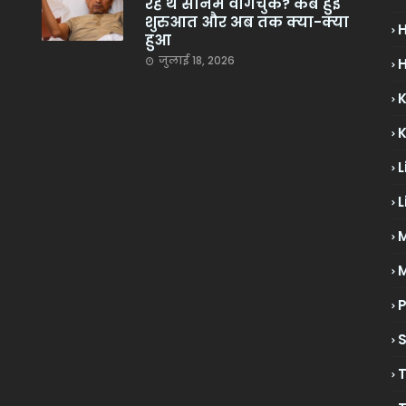
रहे थे सोनम वांगचुक? कब हुई
शुरुआत और अब तक क्या-क्या
हुआ
जुलाई 18, 2026
H
L
L
M
P