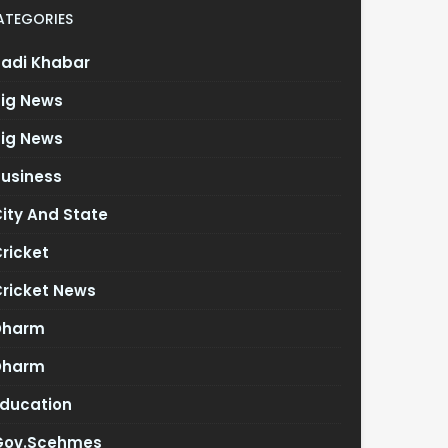
ATEGORIES
Badi Khabar
Big News
Big News
Business
ity And State
ricket
Cricket News
Dharm
Dharm
Education
Gov.scehmes