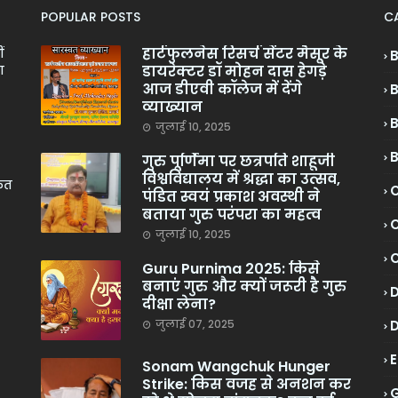
POPULAR POSTS
C
हार्टफुलनेस रिसर्च सेंटर मैसूर के
ं
डायरेक्टर डॉ मोहन दास हेगड़े
ा
आज डीएवी कॉलेज में देंगे
व्याख्यान
जुलाई 10, 2025
गुरु पूर्णिमा पर छत्रपति शाहूजी
विश्वविद्यालय में श्रद्धा का उत्सव,
केत
C
पंडित स्वयं प्रकाश अवस्थी ने
बताया गुरु परंपरा का महत्व
C
जुलाई 10, 2025
Guru Purnima 2025: किसे
बनाएं गुरु और क्यों जरूरी है गुरु
दीक्षा लेना?
जुलाई 07, 2025
Sonam Wangchuk Hunger
Strike: किस वजह से अनशन कर