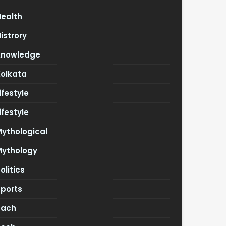
Health
istrory
Knowledge
Kolkata
ifestyle
ifestyle
ythological
Mythology
olitics
Sports
Tach