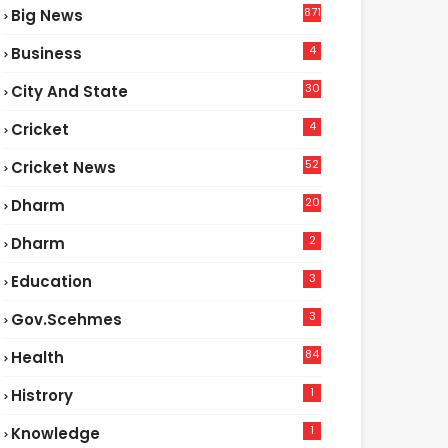
871
Big News
4
Business
30
City And State
4
Cricket
52
Cricket News
2
20
Dharm
2
Dharm
3
Education
3
Gov.scehmes
84
Health
5
1
Histrory
1
Knowledge