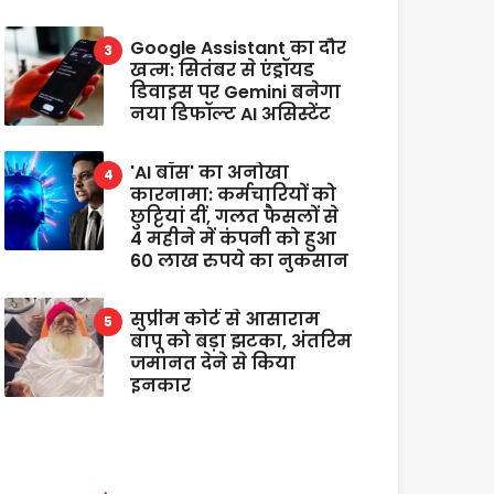
Google Assistant का दौर
खत्म: सितंबर से एंड्रॉयड
डिवाइस पर Gemini बनेगा
नया डिफॉल्ट AI असिस्टेंट
'AI बॉस' का अनोखा
कारनामा: कर्मचारियों को
छुट्टियां दीं, गलत फैसलों से
4 महीने में कंपनी को हुआ
60 लाख रुपये का नुकसान
सुप्रीम कोर्ट से आसाराम
बापू को बड़ा झटका, अंतरिम
जमानत देने से किया
इनकार