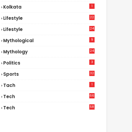
1
Kolkata
22
Lifestyle
9
24
Lifestyle
7
9
Mythological
24
Mythology
3
Politics
32
Sports
1
Tach
66
Tech
9
58
Tech
6