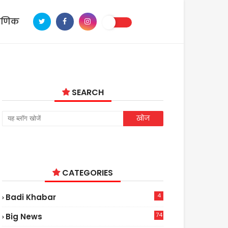
ाणिक
SEARCH
CATEGORIES
4
Badi Khabar
74
Big News
2