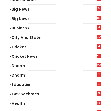
74
Big News
2
88
Big News
6
4
Business
30
City And State
4
Cricket
52
Cricket News
8
20
Dharm
2
Dharm
3
Education
3
Gov.scehmes
85
Health
0