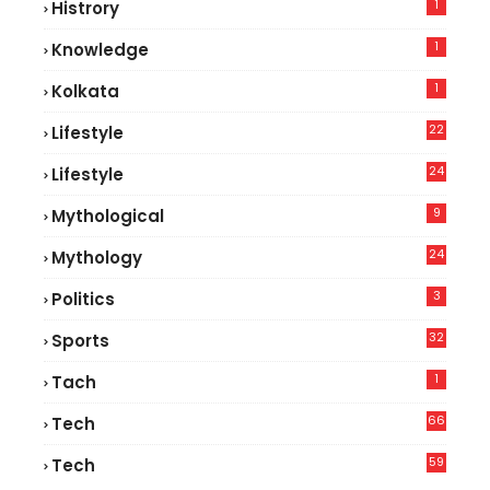
1
Histrory
1
Knowledge
1
Kolkata
22
Lifestyle
9
24
Lifestyle
8
9
Mythological
24
Mythology
3
Politics
32
Sports
1
Tach
66
Tech
9
59
Tech
2