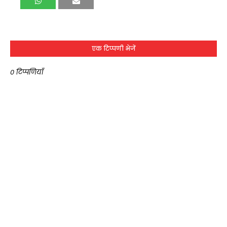
एक टिप्पणी भेजें
0 टिप्पणियाँ