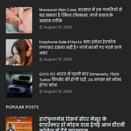
Monsoon Skin Care: बरसात में इन गलतियों से
बढ़ सकता है स्किन इंफेक्शन, जानें बचाव के
आसान तरीके
August 10, 2026
Earphone Side Effects: क्या हमेशा हेडफोन
लगाकर रखना सही है? जानें कानों पर पड़ने वाले
असर
August 10, 2026
QOO Z11: भारत में पहली बार Dimensity 7500
Turbo चिपसेट की होगी एंट्री, 20 अगस्त को लॉन्च
होगा फोन
August 10, 2026
POPULAR POSTS
हार्टफुलनेस रिसर्च सेंटर मैसूर के
डायरेक्टर डॉ मोहन दास हेगड़े आज डीएवी
कॉलेज में देंगे व्याख्यान