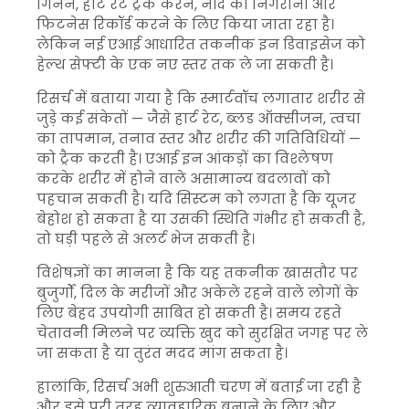
गिनने, हार्ट रेट ट्रैक करने, नींद की निगरानी और
फिटनेस रिकॉर्ड करने के लिए किया जाता रहा है।
लेकिन नई एआई आधारित तकनीक इन डिवाइसेज को
हेल्थ सेफ्टी के एक नए स्तर तक ले जा सकती है।
रिसर्च में बताया गया है कि स्मार्टवॉच लगातार शरीर से
जुड़े कई संकेतों — जैसे हार्ट रेट, ब्लड ऑक्सीजन, त्वचा
का तापमान, तनाव स्तर और शरीर की गतिविधियों —
को ट्रैक करती है। एआई इन आंकड़ों का विश्लेषण
करके शरीर में होने वाले असामान्य बदलावों को
पहचान सकती है। यदि सिस्टम को लगता है कि यूजर
बेहोश हो सकता है या उसकी स्थिति गंभीर हो सकती है,
तो घड़ी पहले से अलर्ट भेज सकती है।
विशेषज्ञों का मानना है कि यह तकनीक खासतौर पर
बुजुर्गों, दिल के मरीजों और अकेले रहने वाले लोगों के
लिए बेहद उपयोगी साबित हो सकती है। समय रहते
चेतावनी मिलने पर व्यक्ति खुद को सुरक्षित जगह पर ले
जा सकता है या तुरंत मदद मांग सकता है।
हालांकि, रिसर्च अभी शुरुआती चरण में बताई जा रही है
और इसे पूरी तरह व्यावहारिक बनाने के लिए और