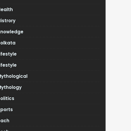
Health
istrory
Knowledge
Kolkata
ifestyle
ifestyle
ythological
Mythology
olitics
Sports
Tach