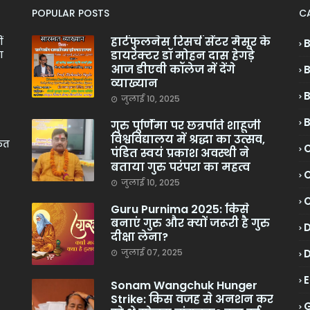
POPULAR POSTS
C
हार्टफुलनेस रिसर्च सेंटर मैसूर के
ं
डायरेक्टर डॉ मोहन दास हेगड़े
ा
आज डीएवी कॉलेज में देंगे
व्याख्यान
जुलाई 10, 2025
गुरु पूर्णिमा पर छत्रपति शाहूजी
विश्वविद्यालय में श्रद्धा का उत्सव,
केत
C
पंडित स्वयं प्रकाश अवस्थी ने
बताया गुरु परंपरा का महत्व
C
जुलाई 10, 2025
Guru Purnima 2025: किसे
बनाएं गुरु और क्यों जरूरी है गुरु
दीक्षा लेना?
जुलाई 07, 2025
Sonam Wangchuk Hunger
Strike: किस वजह से अनशन कर