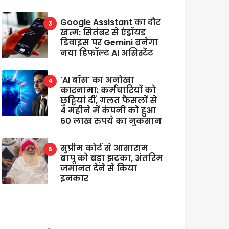
Google Assistant का दौर
खत्म: सितंबर से एंड्रॉयड
डिवाइस पर Gemini बनेगा
नया डिफॉल्ट AI असिस्टेंट
'AI बॉस' का अनोखा
कारनामा: कर्मचारियों को
छुट्टियां दीं, गलत फैसलों से
4 महीने में कंपनी को हुआ
60 लाख रुपये का नुकसान
सुप्रीम कोर्ट से आसाराम
बापू को बड़ा झटका, अंतरिम
जमानत देने से किया
इनकार