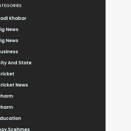
ATEGORIES
Badi Khabar
Big News
Big News
Business
ity And State
ricket
Cricket News
Dharm
Dharm
Education
Gov.scehmes