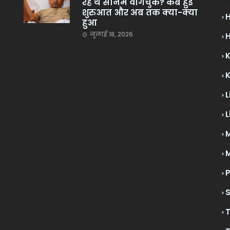
रहे थे सोनम वांगचुक? कब हुई
शुरुआत और अब तक क्या-क्या
हुआ
जुलाई 18, 2026
H
L
L
M
P