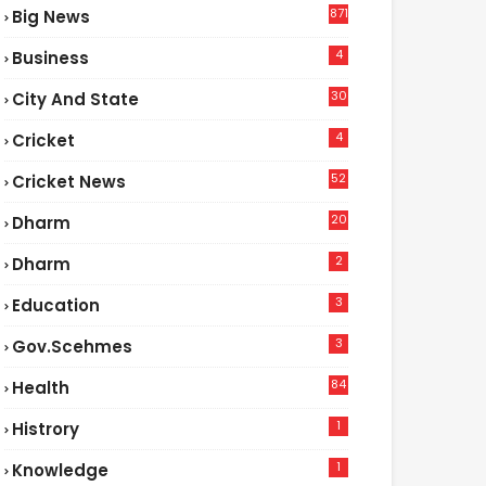
871
Big News
4
Business
30
City And State
4
Cricket
52
Cricket News
2
20
Dharm
2
Dharm
3
Education
3
Gov.scehmes
84
Health
5
1
Histrory
1
Knowledge