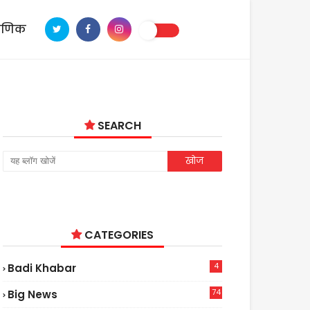
ाणिक
SEARCH
CATEGORIES
4
Badi Khabar
74
Big News
2