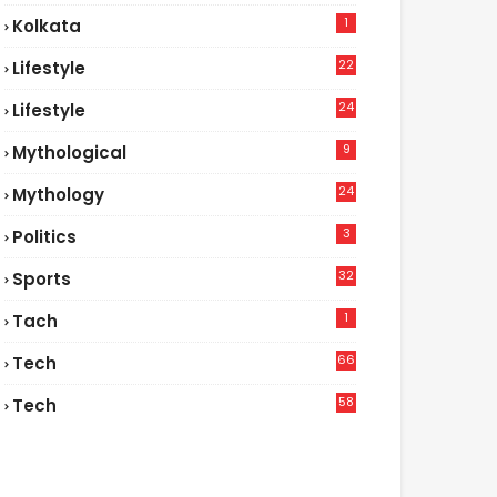
1
Kolkata
22
Lifestyle
9
24
Lifestyle
7
9
Mythological
24
Mythology
3
Politics
32
Sports
1
Tach
66
Tech
9
58
Tech
6