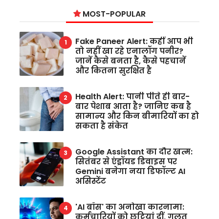
MOST-POPULAR
Fake Paneer Alert: कहीं आप भी
तो नहीं खा रहे एनालॉग पनीर?
जानें कैसे बनता है, कैसे पहचानें
और कितना सुरक्षित है
Health Alert: पानी पीते ही बार-
बार पेशाब आता है? जानिए कब है
सामान्य और किन बीमारियों का हो
सकता है संकेत
Google Assistant का दौर खत्म:
सितंबर से एंड्रॉयड डिवाइस पर
Gemini बनेगा नया डिफॉल्ट AI
असिस्टेंट
'AI बॉस' का अनोखा कारनामा:
कर्मचारियों को छुट्टियां दीं, गलत