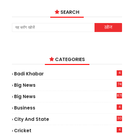
SEARCH
CATEGORIES
4
Badi Khabar
74
Big News
2
871
Big News
4
Business
30
City And State
4
Cricket