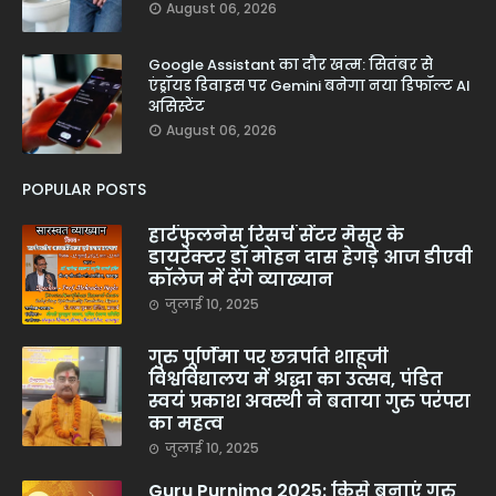
August 06, 2026
Google Assistant का दौर खत्म: सितंबर से
एंड्रॉयड डिवाइस पर Gemini बनेगा नया डिफॉल्ट AI
असिस्टेंट
August 06, 2026
POPULAR POSTS
हार्टफुलनेस रिसर्च सेंटर मैसूर के
डायरेक्टर डॉ मोहन दास हेगड़े आज डीएवी
कॉलेज में देंगे व्याख्यान
जुलाई 10, 2025
गुरु पूर्णिमा पर छत्रपति शाहूजी
विश्वविद्यालय में श्रद्धा का उत्सव, पंडित
स्वयं प्रकाश अवस्थी ने बताया गुरु परंपरा
का महत्व
जुलाई 10, 2025
Guru Purnima 2025: किसे बनाएं गुरु