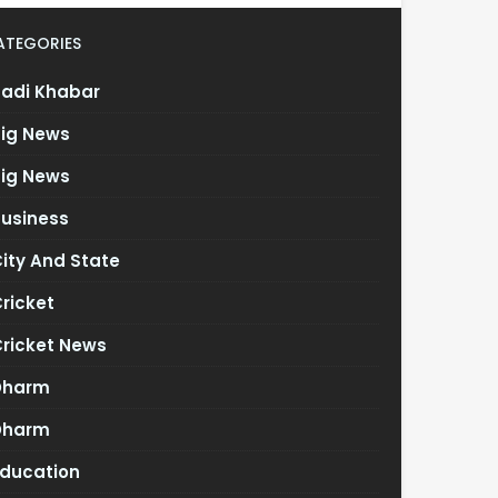
ATEGORIES
Badi Khabar
Big News
Big News
Business
ity And State
ricket
Cricket News
Dharm
Dharm
Education