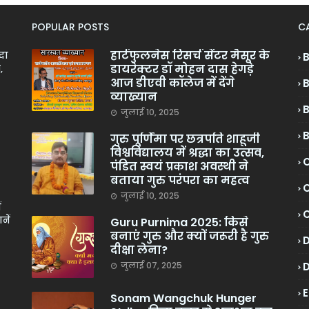
POPULAR POSTS
C
हार्टफुलनेस रिसर्च सेंटर मैसूर के
ादा
डायरेक्टर डॉ मोहन दास हेगड़े
,
आज डीएवी कॉलेज में देंगे
व्याख्यान
जुलाई 10, 2025
गुरु पूर्णिमा पर छत्रपति शाहूजी
विश्वविद्यालय में श्रद्धा का उत्सव,
C
पंडित स्वयं प्रकाश अवस्थी ने
बताया गुरु परंपरा का महत्व
C
जुलाई 10, 2025
ं
नें
Guru Purnima 2025: किसे
बनाएं गुरु और क्यों जरूरी है गुरु
दीक्षा लेना?
जुलाई 07, 2025
Sonam Wangchuk Hunger