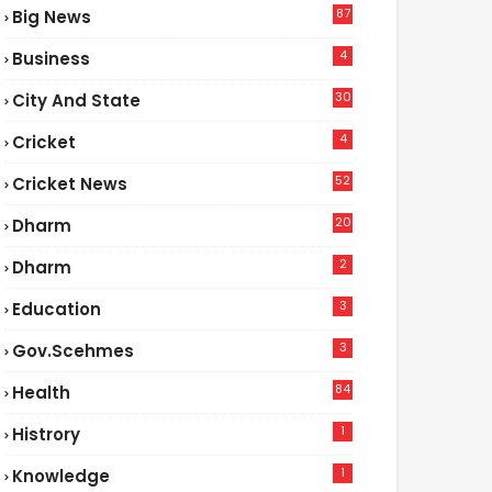
87
Big News
9
4
Business
30
City And State
4
Cricket
52
Cricket News
5
20
Dharm
2
Dharm
3
Education
3
Gov.scehmes
84
Health
8
1
Histrory
1
Knowledge