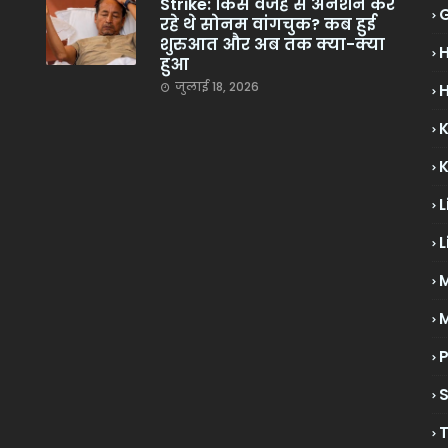
Strike: किस वजह से अनशन कर
रहे थे सोनम वांगचुक? कब हुई
शुरुआत और अब तक क्या-क्या
हुआ
जुलाई 18, 2026
H
L
L
M
P