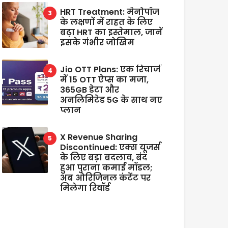
HRT Treatment: मेनोपॉज
के लक्षणों में राहत के लिए
बढ़ा HRT का इस्तेमाल, जानें
इसके गंभीर जोखिम
Jio OTT Plans: एक रिचार्ज
में 15 OTT ऐप्स का मजा,
365GB डेटा और
अनलिमिटेड 5G के साथ नए
प्लान
X Revenue Sharing
Discontinued: एक्स यूजर्स
के लिए बड़ा बदलाव, बंद
हुआ पुराना कमाई मॉडल;
अब ओरिजिनल कंटेंट पर
मिलेगा रिवॉर्ड