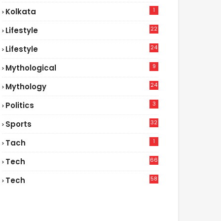
1
Kolkata
22
Lifestyle
9
24
Lifestyle
7
9
Mythological
24
Mythology
3
Politics
32
Sports
1
Tach
66
Tech
9
58
Tech
9