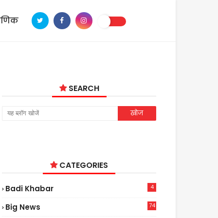
ाणिक
SEARCH
CATEGORIES
4
Badi Khabar
74
Big News
2