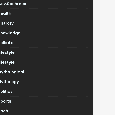
Gov.scehmes
Health
istrory
Knowledge
Kolkata
ifestyle
ifestyle
ythological
Mythology
olitics
Sports
Tach