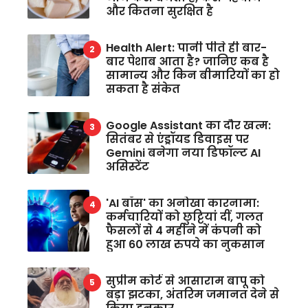
और कितना सुरक्षित है
Health Alert: पानी पीते ही बार-
बार पेशाब आता है? जानिए कब है
सामान्य और किन बीमारियों का हो
सकता है संकेत
Google Assistant का दौर खत्म:
सितंबर से एंड्रॉयड डिवाइस पर
Gemini बनेगा नया डिफॉल्ट AI
असिस्टेंट
'AI बॉस' का अनोखा कारनामा:
कर्मचारियों को छुट्टियां दीं, गलत
फैसलों से 4 महीने में कंपनी को
हुआ 60 लाख रुपये का नुकसान
सुप्रीम कोर्ट से आसाराम बापू को
बड़ा झटका, अंतरिम जमानत देने से