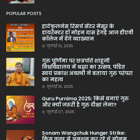
POPULAR POSTS
हार्टफुलनेस रिसर्च सेंटर मैसूर के
डायरेक्टर डॉ मोहन दास हेगड़े आज डीएवी
कॉलेज में देंगे व्याख्यान
जुलाई 10, 2025
गुरु पूर्णिमा पर छत्रपति शाहूजी
विश्वविद्यालय में श्रद्धा का उत्सव, पंडित
स्वयं प्रकाश अवस्थी ने बताया गुरु परंपरा
का महत्व
जुलाई 10, 2025
Guru Purnima 2025: किसे बनाएं गुरु
और क्यों जरूरी है गुरु दीक्षा लेना?
जुलाई 07, 2025
Sonam Wangchuk Hunger Strike:
किस वजह से अनशन कर रहे थे सोनम