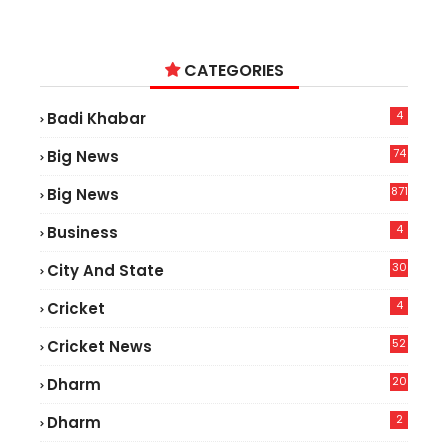
CATEGORIES
4
Badi Khabar
74
Big News
2
871
Big News
4
Business
30
City And State
4
Cricket
52
Cricket News
2
20
Dharm
2
Dharm