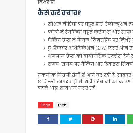
निर्भर हो।
कैसे करें बचाव?
सोशल मीडिया पर बहुत हाई-रेजोल्यूशन तस्वी
फोटो में उंगलियां बहुत करीब से और साफ 
बैंकिंग ऐप्स में केवल फिंगरप्रिंट पर निर्भ
टू-फैक्टर ऑथेंटिकेशन (2FA) जरूर ऑन रख
अनजान ऐप्स को बायोमेट्रिक एक्सेस देने से
समय-समय पर बैंकिंग और डिवाइस सिक्योरि
तकनीक जितनी तेजी से आगे बढ़ रही है, साइबर अपरा
छोटी-सी लापरवाही भी बड़ी परेशानी का कारण
पहले थोड़ा सावधान जरूर रहें।
Tags
Tech