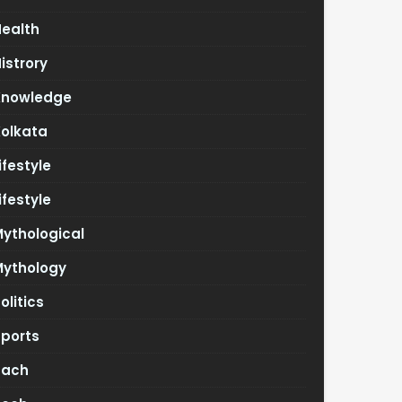
Health
istrory
Knowledge
Kolkata
ifestyle
ifestyle
ythological
Mythology
olitics
Sports
Tach