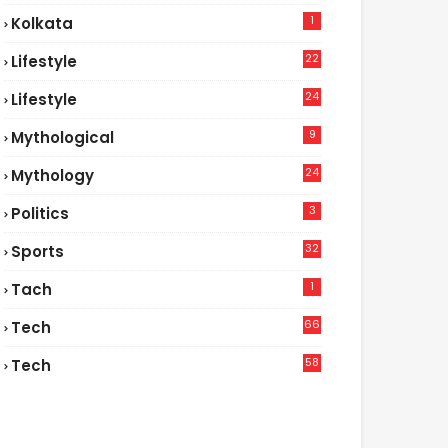
1
Kolkata
22
Lifestyle
9
24
Lifestyle
7
9
Mythological
24
Mythology
3
Politics
32
Sports
1
Tach
66
Tech
9
58
Tech
6