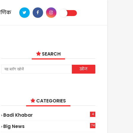
ाणिक
SEARCH
CATEGORIES
4
Badi Khabar
74
Big News
2