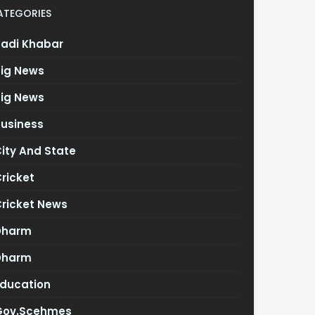
ATEGORIES
Badi Khabar
Big News
Big News
Business
ity And State
ricket
Cricket News
Dharm
Dharm
Education
Gov.scehmes