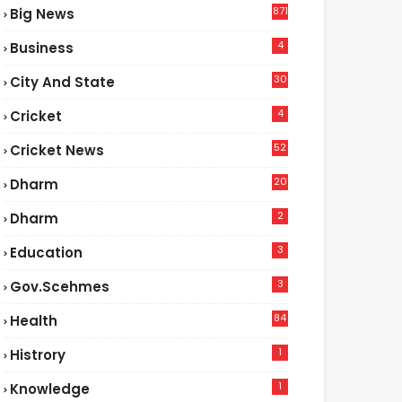
871
Big News
4
Business
30
City And State
4
Cricket
52
Cricket News
2
20
Dharm
2
Dharm
3
Education
3
Gov.scehmes
84
Health
5
1
Histrory
1
Knowledge