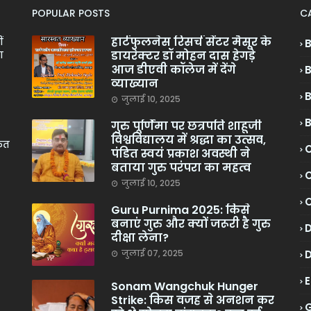
POPULAR POSTS
C
हार्टफुलनेस रिसर्च सेंटर मैसूर के
ं
डायरेक्टर डॉ मोहन दास हेगड़े
ा
आज डीएवी कॉलेज में देंगे
व्याख्यान
जुलाई 10, 2025
गुरु पूर्णिमा पर छत्रपति शाहूजी
विश्वविद्यालय में श्रद्धा का उत्सव,
केत
C
पंडित स्वयं प्रकाश अवस्थी ने
बताया गुरु परंपरा का महत्व
C
जुलाई 10, 2025
Guru Purnima 2025: किसे
बनाएं गुरु और क्यों जरूरी है गुरु
दीक्षा लेना?
जुलाई 07, 2025
Sonam Wangchuk Hunger
Strike: किस वजह से अनशन कर