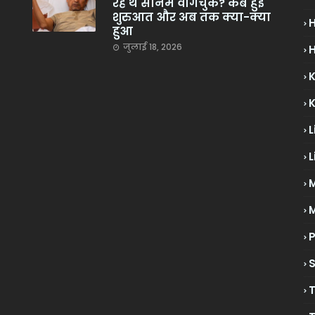
रहे थे सोनम वांगचुक? कब हुई
शुरुआत और अब तक क्या-क्या
हुआ
जुलाई 18, 2026
H
L
L
M
P