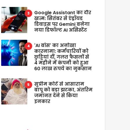
Google Assistant का दौर
खत्म: सितंबर से एंड्रॉयड
डिवाइस पर Gemini बनेगा
नया डिफॉल्ट AI असिस्टेंट
'AI बॉस' का अनोखा
कारनामा: कर्मचारियों को
छुट्टियां दीं, गलत फैसलों से
4 महीने में कंपनी को हुआ
60 लाख रुपये का नुकसान
सुप्रीम कोर्ट से आसाराम
बापू को बड़ा झटका, अंतरिम
जमानत देने से किया
इनकार