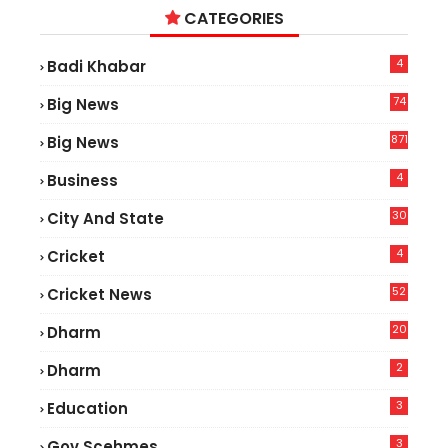
CATEGORIES
4
Badi Khabar
74
Big News
2
871
Big News
4
Business
30
City And State
4
Cricket
52
Cricket News
2
20
Dharm
2
Dharm
3
Education
3
Gov.scehmes