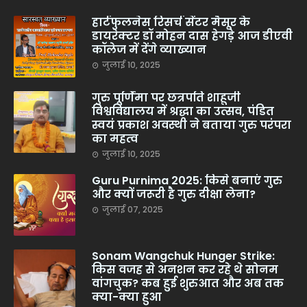
हार्टफुलनेस रिसर्च सेंटर मैसूर के
डायरेक्टर डॉ मोहन दास हेगड़े आज डीएवी
कॉलेज में देंगे व्याख्यान
जुलाई 10, 2025
गुरु पूर्णिमा पर छत्रपति शाहूजी
विश्वविद्यालय में श्रद्धा का उत्सव, पंडित
स्वयं प्रकाश अवस्थी ने बताया गुरु परंपरा
का महत्व
जुलाई 10, 2025
Guru Purnima 2025: किसे बनाएं गुरु
और क्यों जरूरी है गुरु दीक्षा लेना?
जुलाई 07, 2025
Sonam Wangchuk Hunger Strike:
किस वजह से अनशन कर रहे थे सोनम
वांगचुक? कब हुई शुरुआत और अब तक
क्या-क्या हुआ