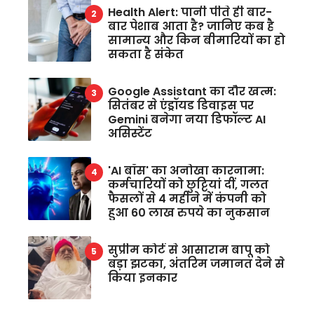
Health Alert: पानी पीते ही बार-
बार पेशाब आता है? जानिए कब है
सामान्य और किन बीमारियों का हो
सकता है संकेत
Google Assistant का दौर खत्म:
सितंबर से एंड्रॉयड डिवाइस पर
Gemini बनेगा नया डिफॉल्ट AI
असिस्टेंट
'AI बॉस' का अनोखा कारनामा:
कर्मचारियों को छुट्टियां दीं, गलत
फैसलों से 4 महीने में कंपनी को
हुआ 60 लाख रुपये का नुकसान
सुप्रीम कोर्ट से आसाराम बापू को
बड़ा झटका, अंतरिम जमानत देने से
किया इनकार