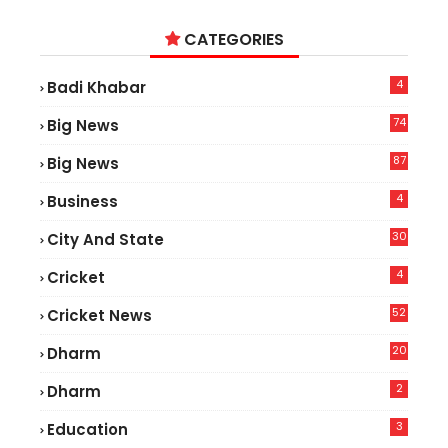
CATEGORIES
4
Badi Khabar
74
Big News
2
87
Big News
9
4
Business
30
City And State
4
Cricket
52
Cricket News
5
20
Dharm
2
Dharm
3
Education