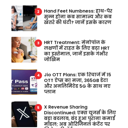
Hand Feet Numbness: हाथ-पैर
सुन्न होना कब सामान्य और कब
खतरे की घंटी? जानें इसके कारण
HRT Treatment: मेनोपॉज के
लक्षणों में राहत के लिए बढ़ा HRT
का इस्तेमाल, जानें इसके गंभीर
जोखिम
Jio OTT Plans: एक रिचार्ज में 15
OTT ऐप्स का मजा, 365GB डेटा
और अनलिमिटेड 5G के साथ नए
प्लान
X Revenue Sharing
Discontinued: एक्स यूजर्स के लिए
बड़ा बदलाव, बंद हुआ पुराना कमाई
मॉडल; अब ओरिजिनल कंटेंट पर