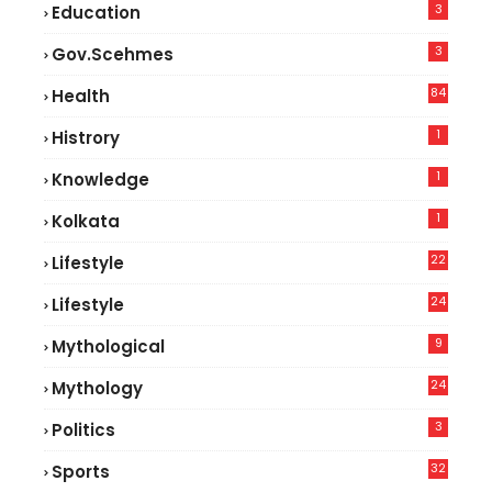
3
Education
3
Gov.scehmes
84
Health
8
1
Histrory
1
Knowledge
1
Kolkata
22
Lifestyle
9
24
Lifestyle
7
9
Mythological
24
Mythology
3
Politics
32
Sports