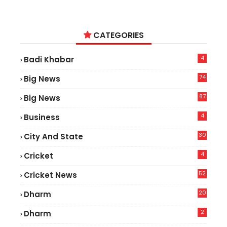
CATEGORIES
4
Badi Khabar
74
Big News
2
87
Big News
9
4
Business
30
City And State
4
Cricket
52
Cricket News
5
20
Dharm
2
Dharm