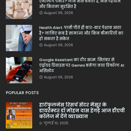
एनालॉग पनीर? जानें कैसे बनता है, कैसे पहचानें
और कितना सुरक्षित है
August 06, 2026
Health Alert: पानी पीते ही बार-बार पेशाब आता
है? जानिए कब है सामान्य और किन बीमारियों का
हो सकता है संकेत
August 06, 2026
Google Assistant का दौर खत्म: सितंबर से
एंड्रॉयड डिवाइस पर Gemini बनेगा नया डिफॉल्ट AI
असिस्टेंट
August 06, 2026
POPULAR POSTS
हार्टफुलनेस रिसर्च सेंटर मैसूर के
डायरेक्टर डॉ मोहन दास हेगड़े आज डीएवी
कॉलेज में देंगे व्याख्यान
जुलाई 10, 2025