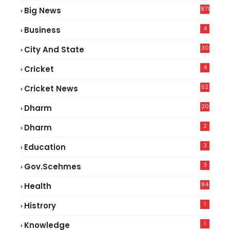
871
Big News
4
Business
30
City And State
4
Cricket
52
Cricket News
2
20
Dharm
2
Dharm
3
Education
3
Gov.scehmes
84
Health
5
1
Histrory
1
Knowledge