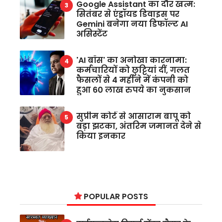
Google Assistant का दौर खत्म:
सितंबर से एंड्रॉयड डिवाइस पर
Gemini बनेगा नया डिफॉल्ट AI
असिस्टेंट
'AI बॉस' का अनोखा कारनामा:
कर्मचारियों को छुट्टियां दीं, गलत
फैसलों से 4 महीने में कंपनी को
हुआ 60 लाख रुपये का नुकसान
सुप्रीम कोर्ट से आसाराम बापू को
बड़ा झटका, अंतरिम जमानत देने से
किया इनकार
POPULAR POSTS