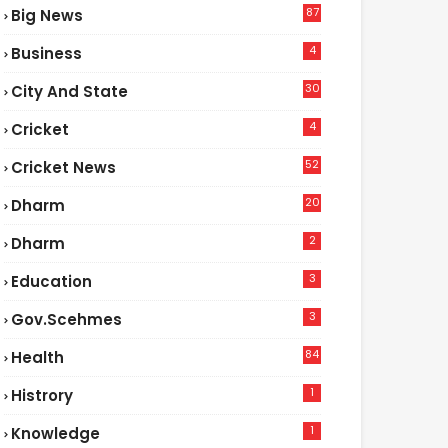
87
Big News
9
4
Business
30
City And State
4
Cricket
52
Cricket News
5
20
Dharm
2
Dharm
3
Education
3
Gov.scehmes
84
Health
8
1
Histrory
1
Knowledge