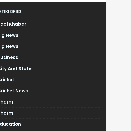
ATEGORIES
Badi Khabar
Big News
Big News
Business
ity And State
ricket
Cricket News
Dharm
Dharm
Education