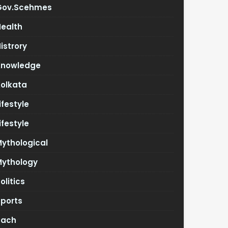
Gov.scehmes
Health
istrory
Knowledge
Kolkata
ifestyle
ifestyle
ythological
Mythology
olitics
Sports
Tach