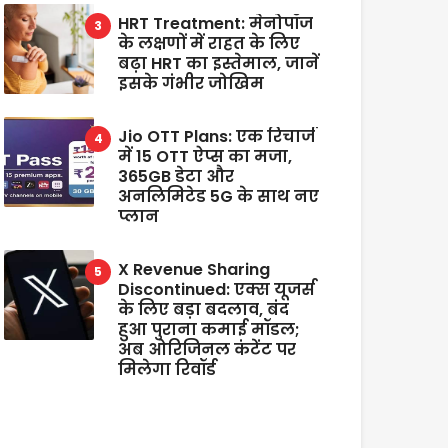
HRT Treatment: मेनोपॉज
के लक्षणों में राहत के लिए
बढ़ा HRT का इस्तेमाल, जानें
इसके गंभीर जोखिम
Jio OTT Plans: एक रिचार्ज
में 15 OTT ऐप्स का मजा,
365GB डेटा और
अनलिमिटेड 5G के साथ नए
प्लान
X Revenue Sharing
Discontinued: एक्स यूजर्स
के लिए बड़ा बदलाव, बंद
हुआ पुराना कमाई मॉडल;
अब ओरिजिनल कंटेंट पर
मिलेगा रिवॉर्ड