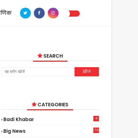
ाणिक
SEARCH
CATEGORIES
4
Badi Khabar
74
Big News
2