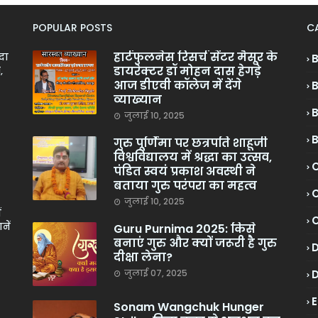
POPULAR POSTS
C
हार्टफुलनेस रिसर्च सेंटर मैसूर के
ादा
डायरेक्टर डॉ मोहन दास हेगड़े
,
आज डीएवी कॉलेज में देंगे
व्याख्यान
जुलाई 10, 2025
गुरु पूर्णिमा पर छत्रपति शाहूजी
विश्वविद्यालय में श्रद्धा का उत्सव,
C
पंडित स्वयं प्रकाश अवस्थी ने
बताया गुरु परंपरा का महत्व
C
जुलाई 10, 2025
ं
नें
Guru Purnima 2025: किसे
बनाएं गुरु और क्यों जरूरी है गुरु
दीक्षा लेना?
जुलाई 07, 2025
Sonam Wangchuk Hunger