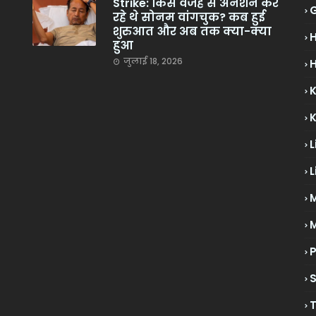
Strike: किस वजह से अनशन कर
रहे थे सोनम वांगचुक? कब हुई
शुरुआत और अब तक क्या-क्या
हुआ
जुलाई 18, 2026
H
L
L
M
P