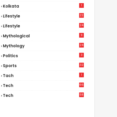
1
Kolkata
22
Lifestyle
9
24
Lifestyle
7
9
Mythological
24
Mythology
3
Politics
32
Sports
1
Tach
66
Tech
9
58
Tech
9