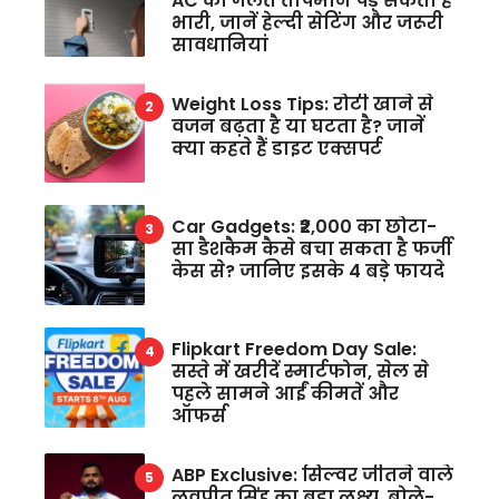
AC का गलत तापमान पड़ सकता है
भारी, जानें हेल्दी सेटिंग और जरूरी
सावधानियां
Weight Loss Tips: रोटी खाने से
वजन बढ़ता है या घटता है? जानें
क्या कहते हैं डाइट एक्सपर्ट
Car Gadgets: ₹2,000 का छोटा-
सा डैशकैम कैसे बचा सकता है फर्जी
केस से? जानिए इसके 4 बड़े फायदे
Flipkart Freedom Day Sale:
सस्ते में खरीदें स्मार्टफोन, सेल से
पहले सामने आईं कीमतें और
ऑफर्स
ABP Exclusive: सिल्वर जीतने वाले
लवप्रीत सिंह का बड़ा लक्ष्य, बोले-