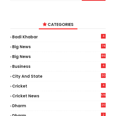
CATEGORIES
4
Badi Khabar
74
Big News
2
86
Big News
4
4
Business
30
City And State
4
Cricket
519
Cricket News
20
Dharm
2
Dharm