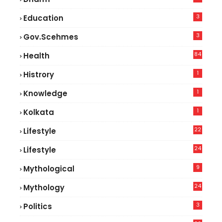
3
Education
3
Gov.scehmes
84
Health
3
1
Histrory
1
Knowledge
1
Kolkata
22
Lifestyle
9
24
Lifestyle
7
9
Mythological
24
Mythology
3
Politics