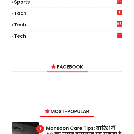
32
Sports
1
Tach
66
Tech
9
58
Tech
4
FACEBOOK
MOST-POPULAR
Monsoon Care Tips: बारिश में