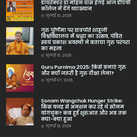
डायरेक्टर डॉ मोहन दास हेगड़े आज डीएवी
कॉलेज में देंगे व्याख्यान
जुलाई 10, 2025
गुरु पूर्णिमा पर छत्रपति शाहूजी
विश्वविद्यालय में श्रद्धा का उत्सव, पंडित
स्वयं प्रकाश अवस्थी ने बताया गुरु परंपरा
का महत्व
जुलाई 10, 2025
Guru Purnima 2025: किसे बनाएं गुरु
और क्यों जरूरी है गुरु दीक्षा लेना?
जुलाई 07, 2025
Sonam Wangchuk Hunger Strike:
किस वजह से अनशन कर रहे थे सोनम
वांगचुक? कब हुई शुरुआत और अब तक
क्या-क्या हुआ
जुलाई 18, 2026