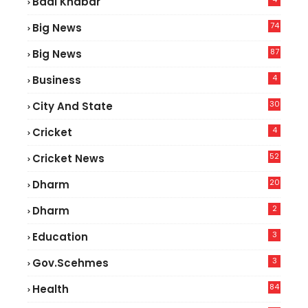
Badi Khabar
74
Big News
2
87
Big News
9
4
Business
30
City And State
4
Cricket
52
Cricket News
5
20
Dharm
2
Dharm
3
Education
3
Gov.scehmes
84
Health
8