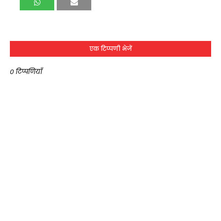
एक टिप्पणी भेजें
0 टिप्पणियाँ