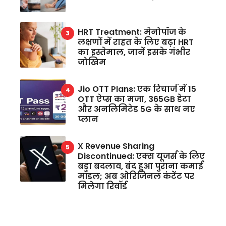
HRT Treatment: मेनोपॉज के
लक्षणों में राहत के लिए बढ़ा HRT
का इस्तेमाल, जानें इसके गंभीर
जोखिम
Jio OTT Plans: एक रिचार्ज में 15
OTT ऐप्स का मजा, 365GB डेटा
और अनलिमिटेड 5G के साथ नए
प्लान
X Revenue Sharing
Discontinued: एक्स यूजर्स के लिए
बड़ा बदलाव, बंद हुआ पुराना कमाई
मॉडल; अब ओरिजिनल कंटेंट पर
मिलेगा रिवॉर्ड