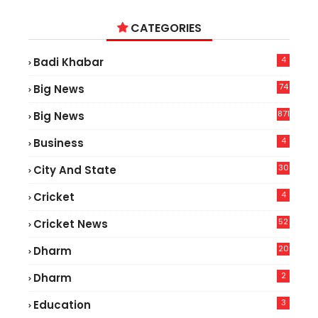
CATEGORIES
4
Badi Khabar
74
Big News
2
871
Big News
4
Business
30
City And State
4
Cricket
52
Cricket News
2
20
Dharm
2
Dharm
3
Education