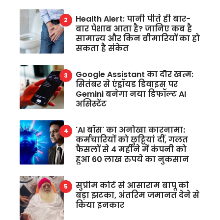
Health Alert: पानी पीते ही बार-
बार पेशाब आता है? जानिए कब है
सामान्य और किन बीमारियों का हो
सकता है संकेत
Google Assistant का दौर खत्म:
सितंबर से एंड्रॉयड डिवाइस पर
Gemini बनेगा नया डिफॉल्ट AI
असिस्टेंट
'AI बॉस' का अनोखा कारनामा:
कर्मचारियों को छुट्टियां दीं, गलत
फैसलों से 4 महीने में कंपनी को
हुआ 60 लाख रुपये का नुकसान
सुप्रीम कोर्ट से आसाराम बापू को
बड़ा झटका, अंतरिम जमानत देने से
किया इनकार