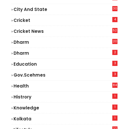
30
City And State
4
Cricket
52
Cricket News
2
20
Dharm
2
Dharm
3
Education
3
Gov.scehmes
84
Health
5
1
Histrory
1
Knowledge
1
Kolkata
22