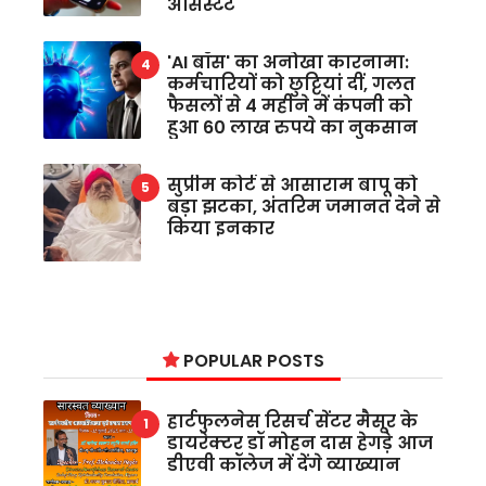
असिस्टेंट
'AI बॉस' का अनोखा कारनामा:
कर्मचारियों को छुट्टियां दीं, गलत
फैसलों से 4 महीने में कंपनी को
हुआ 60 लाख रुपये का नुकसान
सुप्रीम कोर्ट से आसाराम बापू को
बड़ा झटका, अंतरिम जमानत देने से
किया इनकार
POPULAR POSTS
हार्टफुलनेस रिसर्च सेंटर मैसूर के
डायरेक्टर डॉ मोहन दास हेगड़े आज
डीएवी कॉलेज में देंगे व्याख्यान