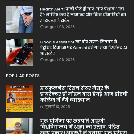
Health Alert: पानी पीते ही बार-बार पेशाब आता
है? जानिए कब है सामान्य और किन बीमारियों का
हो सकता है संकेत
August 06, 2026
Google Assistant का दौर खत्म: सितंबर से
एंड्रॉयड डिवाइस पर Gemini बनेगा नया डिफॉल्ट AI
असिस्टेंट
August 06, 2026
POPULAR POSTS
हार्टफुलनेस रिसर्च सेंटर मैसूर के
डायरेक्टर डॉ मोहन दास हेगड़े आज डीएवी
कॉलेज में देंगे व्याख्यान
जुलाई 10, 2025
गुरु पूर्णिमा पर छत्रपति शाहूजी
विश्वविद्यालय में श्रद्धा का उत्सव, पंडित
स्वयं प्रकाश अवस्थी ने बताया गुरु परंपरा