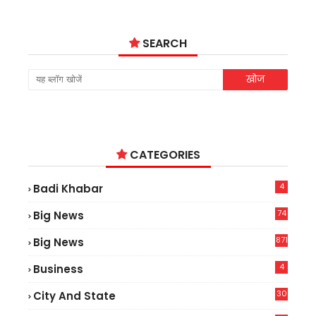
SEARCH
CATEGORIES
4
Badi Khabar
74
Big News
2
871
Big News
4
Business
30
City And State