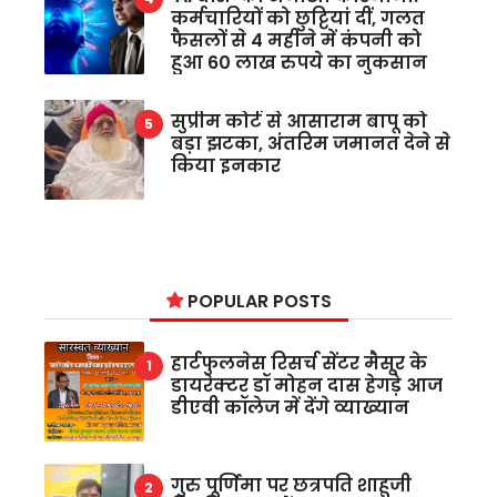
कर्मचारियों को छुट्टियां दीं, गलत
फैसलों से 4 महीने में कंपनी को
हुआ 60 लाख रुपये का नुकसान
सुप्रीम कोर्ट से आसाराम बापू को
बड़ा झटका, अंतरिम जमानत देने से
किया इनकार
POPULAR POSTS
हार्टफुलनेस रिसर्च सेंटर मैसूर के
डायरेक्टर डॉ मोहन दास हेगड़े आज
डीएवी कॉलेज में देंगे व्याख्यान
गुरु पूर्णिमा पर छत्रपति शाहूजी