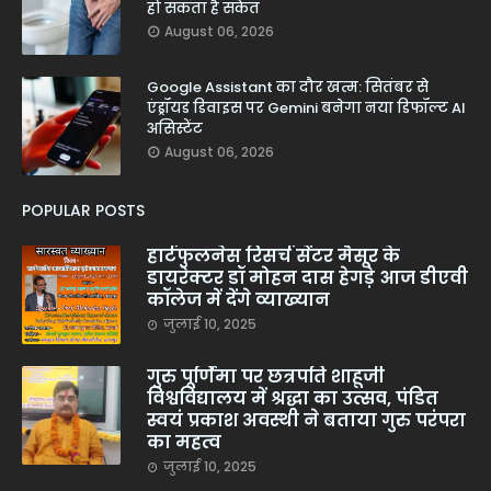
हो सकता है संकेत
August 06, 2026
Google Assistant का दौर खत्म: सितंबर से
एंड्रॉयड डिवाइस पर Gemini बनेगा नया डिफॉल्ट AI
असिस्टेंट
August 06, 2026
POPULAR POSTS
हार्टफुलनेस रिसर्च सेंटर मैसूर के
डायरेक्टर डॉ मोहन दास हेगड़े आज डीएवी
कॉलेज में देंगे व्याख्यान
जुलाई 10, 2025
गुरु पूर्णिमा पर छत्रपति शाहूजी
विश्वविद्यालय में श्रद्धा का उत्सव, पंडित
स्वयं प्रकाश अवस्थी ने बताया गुरु परंपरा
का महत्व
जुलाई 10, 2025