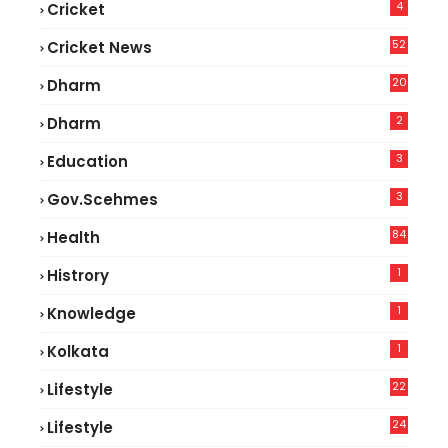
4
Cricket
52
Cricket News
2
20
Dharm
2
Dharm
3
Education
3
Gov.scehmes
84
Health
5
1
Histrory
1
Knowledge
1
Kolkata
22
Lifestyle
9
24
Lifestyle
7