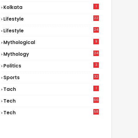
1
Kolkata
22
Lifestyle
9
24
Lifestyle
7
9
Mythological
24
Mythology
3
Politics
32
Sports
1
Tach
66
Tech
9
58
Tech
9