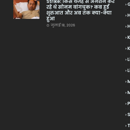
Strike: किस वजह से अनशन कर
रहे थे सोनम वांगचुक? कब हुई
शुरुआत और अब तक क्या-क्या
हुआ
जुलाई 18, 2026
H
L
L
M
P