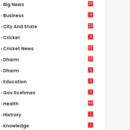
87
Big News
9
4
Business
30
City And State
4
Cricket
52
Cricket News
5
20
Dharm
2
Dharm
3
Education
3
Gov.scehmes
84
Health
8
1
Histrory
1
Knowledge