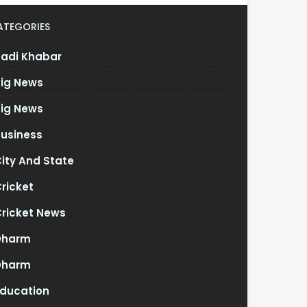
ATEGORIES
Badi Khabar
Big News
Big News
Business
ity And State
ricket
Cricket News
Dharm
Dharm
Education