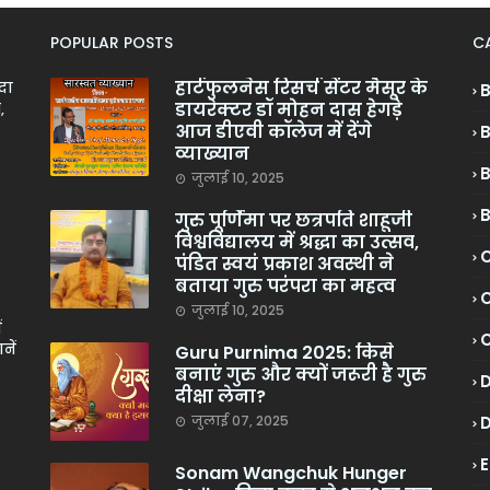
POPULAR POSTS
C
हार्टफुलनेस रिसर्च सेंटर मैसूर के
ादा
डायरेक्टर डॉ मोहन दास हेगड़े
,
आज डीएवी कॉलेज में देंगे
व्याख्यान
जुलाई 10, 2025
गुरु पूर्णिमा पर छत्रपति शाहूजी
विश्वविद्यालय में श्रद्धा का उत्सव,
C
पंडित स्वयं प्रकाश अवस्थी ने
बताया गुरु परंपरा का महत्व
C
जुलाई 10, 2025
ं
नें
Guru Purnima 2025: किसे
बनाएं गुरु और क्यों जरूरी है गुरु
दीक्षा लेना?
जुलाई 07, 2025
Sonam Wangchuk Hunger