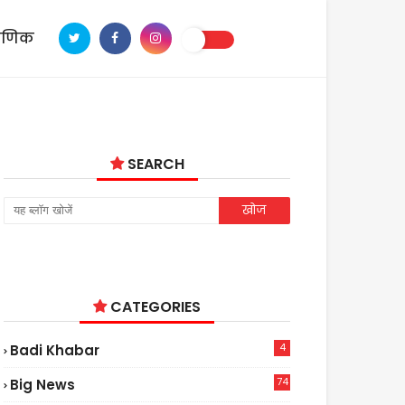
ाणिक
SEARCH
CATEGORIES
4
Badi Khabar
74
Big News
2