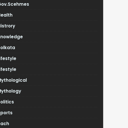
Gov.scehmes
Health
istrory
Knowledge
Kolkata
ifestyle
ifestyle
ythological
Mythology
olitics
Sports
Tach