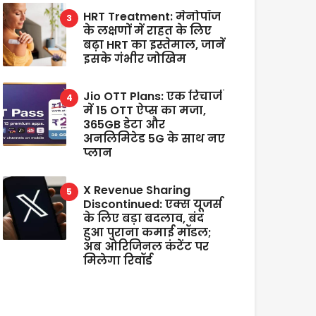
HRT Treatment: मेनोपॉज
के लक्षणों में राहत के लिए
बढ़ा HRT का इस्तेमाल, जानें
इसके गंभीर जोखिम
Jio OTT Plans: एक रिचार्ज
में 15 OTT ऐप्स का मजा,
365GB डेटा और
अनलिमिटेड 5G के साथ नए
प्लान
X Revenue Sharing
Discontinued: एक्स यूजर्स
के लिए बड़ा बदलाव, बंद
हुआ पुराना कमाई मॉडल;
अब ओरिजिनल कंटेंट पर
मिलेगा रिवॉर्ड