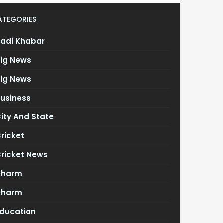
ATEGORIES
Badi Khabar
Big News
Big News
Business
ity And State
ricket
Cricket News
Dharm
Dharm
Education