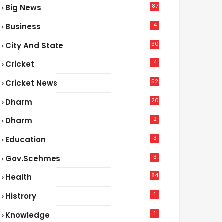
87
Big News
9
4
Business
30
City And State
4
Cricket
52
Cricket News
5
20
Dharm
2
Dharm
3
Education
3
Gov.scehmes
84
Health
8
1
Histrory
1
Knowledge