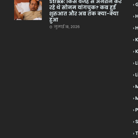
Strike: किस वजह से अनशन कर
रहे थे सोनम वांगचुक? कब हुई
शुरुआत और अब तक क्या-क्या
हुआ
जुलाई 18, 2026
H
L
L
M
P