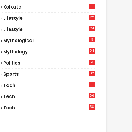
1
Kolkata
22
Lifestyle
9
24
Lifestyle
7
9
Mythological
24
Mythology
3
Politics
32
Sports
1
Tach
66
Tech
9
58
Tech
9