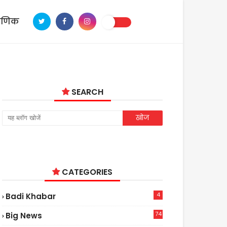
ाणिक
SEARCH
CATEGORIES
4
Badi Khabar
74
Big News
2