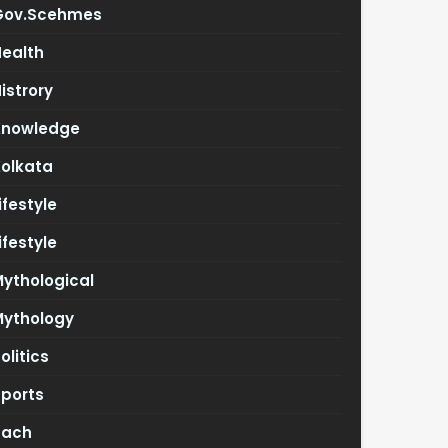
Gov.scehmes
Health
istrory
Knowledge
Kolkata
ifestyle
ifestyle
ythological
Mythology
olitics
Sports
Tach