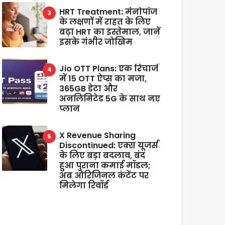
HRT Treatment: मेनोपॉज
के लक्षणों में राहत के लिए
बढ़ा HRT का इस्तेमाल, जानें
इसके गंभीर जोखिम
Jio OTT Plans: एक रिचार्ज
में 15 OTT ऐप्स का मजा,
365GB डेटा और
अनलिमिटेड 5G के साथ नए
प्लान
X Revenue Sharing
Discontinued: एक्स यूजर्स
के लिए बड़ा बदलाव, बंद
हुआ पुराना कमाई मॉडल;
अब ओरिजिनल कंटेंट पर
मिलेगा रिवॉर्ड