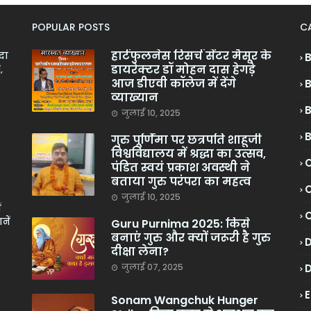
POPULAR POSTS
C
हार्टफुलनेस रिसर्च सेंटर मैसूर के
ादा
डायरेक्टर डॉ मोहन दास हेगड़े
,
आज डीएवी कॉलेज में देंगे
व्याख्यान
जुलाई 10, 2025
गुरु पूर्णिमा पर छत्रपति शाहूजी
विश्वविद्यालय में श्रद्धा का उत्सव,
C
पंडित स्वयं प्रकाश अवस्थी ने
बताया गुरु परंपरा का महत्व
C
जुलाई 10, 2025
ं
नें
Guru Purnima 2025: किसे
बनाएं गुरु और क्यों जरूरी है गुरु
दीक्षा लेना?
जुलाई 07, 2025
Sonam Wangchuk Hunger