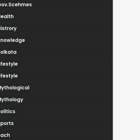
Gov.scehmes
Health
istrory
Knowledge
Kolkata
ifestyle
ifestyle
ythological
Mythology
olitics
Sports
Tach