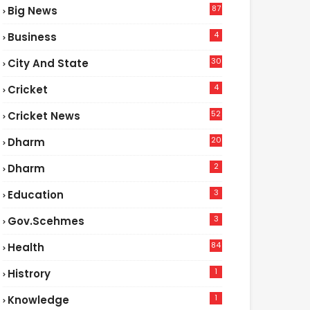
87
Big News
9
4
Business
30
City And State
4
Cricket
52
Cricket News
5
20
Dharm
2
Dharm
3
Education
3
Gov.scehmes
84
Health
8
1
Histrory
1
Knowledge