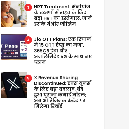
HRT Treatment: मेनोपॉज
के लक्षणों में राहत के लिए
बढ़ा HRT का इस्तेमाल, जानें
इसके गंभीर जोखिम
Jio OTT Plans: एक रिचार्ज
में 15 OTT ऐप्स का मजा,
365GB डेटा और
अनलिमिटेड 5G के साथ नए
प्लान
X Revenue Sharing
Discontinued: एक्स यूजर्स
के लिए बड़ा बदलाव, बंद
हुआ पुराना कमाई मॉडल;
अब ओरिजिनल कंटेंट पर
मिलेगा रिवॉर्ड