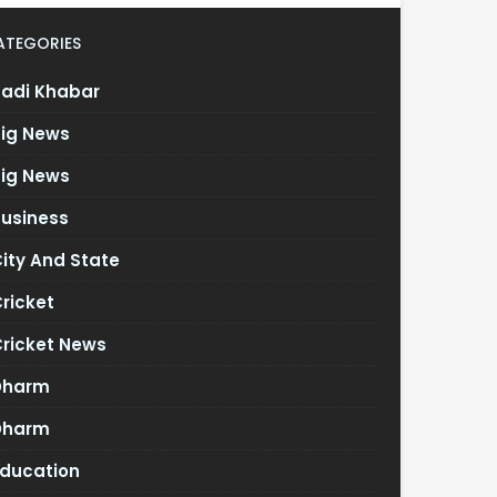
ATEGORIES
Badi Khabar
Big News
Big News
Business
ity And State
ricket
Cricket News
Dharm
Dharm
Education