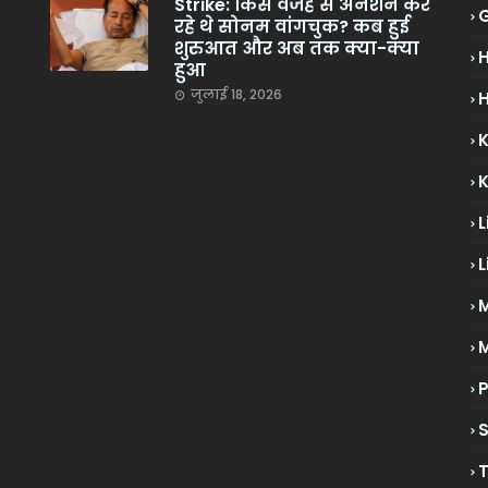
Strike: किस वजह से अनशन कर
रहे थे सोनम वांगचुक? कब हुई
शुरुआत और अब तक क्या-क्या
हुआ
जुलाई 18, 2026
H
L
L
M
P