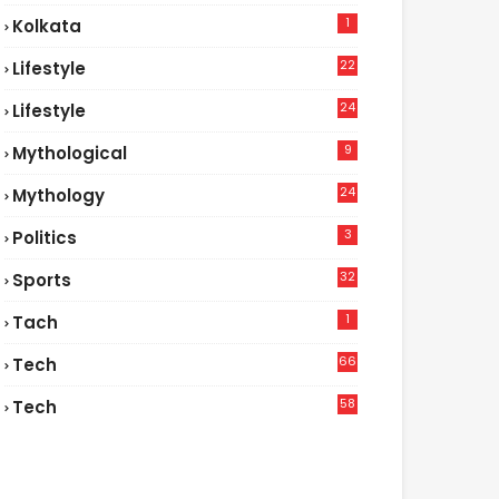
1
Kolkata
22
Lifestyle
9
24
Lifestyle
7
9
Mythological
24
Mythology
3
Politics
32
Sports
1
Tach
66
Tech
9
58
Tech
9