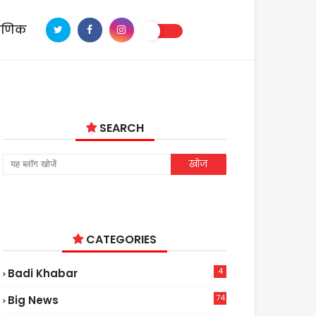
ाणिक
SEARCH
CATEGORIES
4
Badi Khabar
74
Big News
2