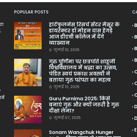
POPULAR POSTS
C
हार्टफुलनेस रिसर्च सेंटर मैसूर के
ादा
डायरेक्टर डॉ मोहन दास हेगड़े
,
आज डीएवी कॉलेज में देंगे
व्याख्यान
जुलाई 10, 2025
गुरु पूर्णिमा पर छत्रपति शाहूजी
विश्वविद्यालय में श्रद्धा का उत्सव,
C
पंडित स्वयं प्रकाश अवस्थी ने
बताया गुरु परंपरा का महत्व
C
जुलाई 10, 2025
ं
नें
Guru Purnima 2025: किसे
बनाएं गुरु और क्यों जरूरी है गुरु
दीक्षा लेना?
जुलाई 07, 2025
Sonam Wangchuk Hunger