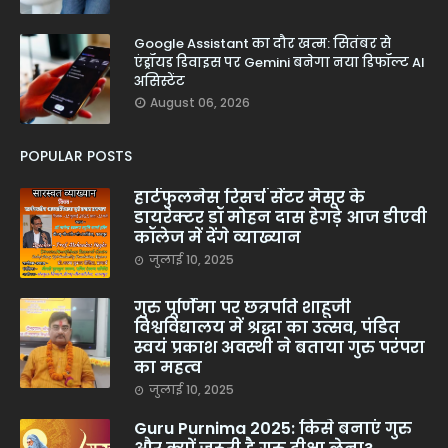
Google Assistant का दौर खत्म: सितंबर से
एंड्रॉयड डिवाइस पर Gemini बनेगा नया डिफॉल्ट AI
असिस्टेंट
August 06, 2026
POPULAR POSTS
हार्टफुलनेस रिसर्च सेंटर मैसूर के
डायरेक्टर डॉ मोहन दास हेगड़े आज डीएवी
कॉलेज में देंगे व्याख्यान
जुलाई 10, 2025
गुरु पूर्णिमा पर छत्रपति शाहूजी
विश्वविद्यालय में श्रद्धा का उत्सव, पंडित
स्वयं प्रकाश अवस्थी ने बताया गुरु परंपरा
का महत्व
जुलाई 10, 2025
Guru Purnima 2025: किसे बनाएं गुरु