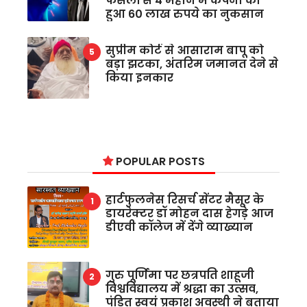
फैसलों से 4 महीने में कंपनी को
हुआ 60 लाख रुपये का नुकसान
सुप्रीम कोर्ट से आसाराम बापू को
बड़ा झटका, अंतरिम जमानत देने से
किया इनकार
POPULAR POSTS
हार्टफुलनेस रिसर्च सेंटर मैसूर के
डायरेक्टर डॉ मोहन दास हेगड़े आज
डीएवी कॉलेज में देंगे व्याख्यान
गुरु पूर्णिमा पर छत्रपति शाहूजी
विश्वविद्यालय में श्रद्धा का उत्सव,
पंडित स्वयं प्रकाश अवस्थी ने बताया