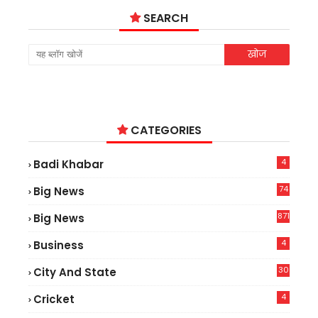
SEARCH
CATEGORIES
4
Badi Khabar
74
Big News
2
871
Big News
4
Business
30
City And State
4
Cricket