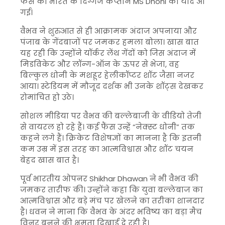
फैंस को भारत के दिग्गज कप्तान
MS Dhoni
की याद आ
गई।
वैभव ने शुरुआत से ही आक्रामक अंदाज अपनाया और
पंजाब के गेंदबाजों पर जमकर हमला बोला। खास बात
यह रही कि उन्होंने यॉर्कर लेंथ गेंदों को जिस अंदाज में
मिडविकेट और लॉन्ग-ऑन के ऊपर से भेजा, वह
बिल्कुल धोनी के मशहूर हेलीकॉप्टर शॉट जैसा नजर
आया। स्टेडियम में मौजूद दर्शक भी उनके शॉट्स देखकर
रोमांचित हो उठे।
सोशल मीडिया पर वैभव की बल्लेबाजी के वीडियो तेजी
से वायरल हो रहे हैं। कई फैंस उन्हें “नेक्स्ट धोनी” तक
कहने लगे हैं। क्रिकेट विशेषज्ञों का मानना है कि इतनी
कम उम्र में इस तरह का आत्मविश्वास और शॉट चयन
बेहद खास बात है।
पूर्व भारतीय ओपनर
Shikhar Dhawan
ने भी वैभव की
जमकर तारीफ की। उन्होंने कहा कि युवा बल्लेबाज का
आत्मविश्वास और बड़े मंच पर खेलने का तरीका शानदार
है। धवन ने माना कि वैभव के अंदर भविष्य का बड़ा मैच
विनर बनने की क्षमता दिखाई दे रही है।