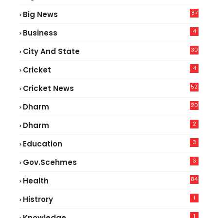
2
87
Big News
9
4
Business
30
City And State
4
Cricket
52
Cricket News
5
20
Dharm
2
Dharm
3
Education
3
Gov.scehmes
84
Health
8
1
Histrory
1
Knowledge