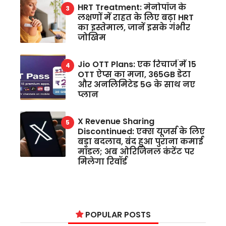
HRT Treatment: मेनोपॉज के
लक्षणों में राहत के लिए बढ़ा HRT
का इस्तेमाल, जानें इसके गंभीर
जोखिम
Jio OTT Plans: एक रिचार्ज में 15
OTT ऐप्स का मजा, 365GB डेटा
और अनलिमिटेड 5G के साथ नए
प्लान
X Revenue Sharing
Discontinued: एक्स यूजर्स के लिए
बड़ा बदलाव, बंद हुआ पुराना कमाई
मॉडल; अब ओरिजिनल कंटेंट पर
मिलेगा रिवॉर्ड
POPULAR POSTS