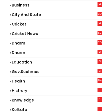
4
Business
30
City And State
4
Cricket
52
Cricket News
2
20
Dharm
2
Dharm
3
Education
3
Gov.scehmes
84
Health
5
1
Histrory
1
Knowledge
1
Kolkata