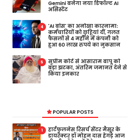
Gemini बनेगा नया डिफॉल्ट AI
असिस्टेंट
'AI बॉस' का अनोखा कारनामा:
कर्मचारियों को छुट्टियां दीं, गलत
फैसलों से 4 महीने में कंपनी को
हुआ 60 लाख रुपये का नुकसान
सुप्रीम कोर्ट से आसाराम बापू को
बड़ा झटका, अंतरिम जमानत देने से
किया इनकार
POPULAR POSTS
हार्टफुलनेस रिसर्च सेंटर मैसूर के
डायरेक्टर डॉ मोहन दास हेगड़े आज