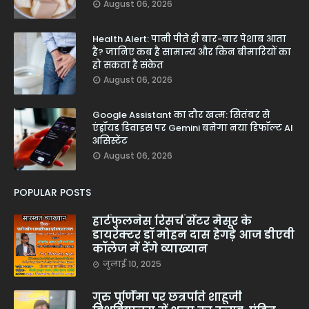
August 06, 2026
Health Alert: पानी पीते ही बार-बार पेशाब आता
है? जानिए कब है सामान्य और किन बीमारियों का
हो सकता है संकेत
August 06, 2026
Google Assistant का दौर खत्म: सितंबर से
एंड्रॉयड डिवाइस पर Gemini बनेगा नया डिफॉल्ट AI
असिस्टेंट
August 06, 2026
POPULAR POSTS
हार्टफुलनेस रिसर्च सेंटर मैसूर के
डायरेक्टर डॉ मोहन दास हेगड़े आज डीएवी
कॉलेज में देंगे व्याख्यान
जुलाई 10, 2025
गुरु पूर्णिमा पर छत्रपति शाहूजी