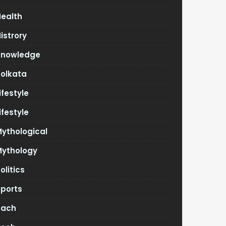
Health
istrory
Knowledge
Kolkata
ifestyle
ifestyle
ythological
Mythology
olitics
Sports
Tach