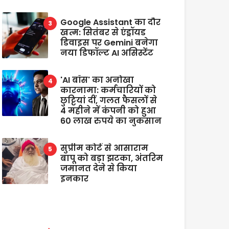
Google Assistant का दौर
खत्म: सितंबर से एंड्रॉयड
डिवाइस पर Gemini बनेगा
नया डिफॉल्ट AI असिस्टेंट
'AI बॉस' का अनोखा
कारनामा: कर्मचारियों को
छुट्टियां दीं, गलत फैसलों से
4 महीने में कंपनी को हुआ
60 लाख रुपये का नुकसान
सुप्रीम कोर्ट से आसाराम
बापू को बड़ा झटका, अंतरिम
जमानत देने से किया
इनकार