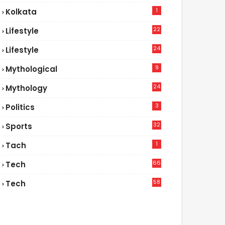
1
Kolkata
22
Lifestyle
9
24
Lifestyle
7
9
Mythological
24
Mythology
3
Politics
32
Sports
1
Tach
66
Tech
9
58
Tech
6