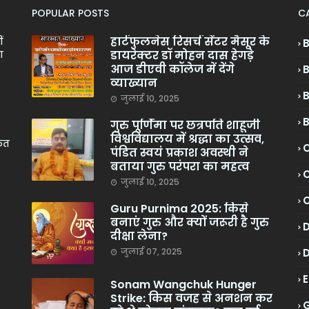
POPULAR POSTS
C
हार्टफुलनेस रिसर्च सेंटर मैसूर के
ं
डायरेक्टर डॉ मोहन दास हेगड़े
ा
आज डीएवी कॉलेज में देंगे
व्याख्यान
जुलाई 10, 2025
गुरु पूर्णिमा पर छत्रपति शाहूजी
विश्वविद्यालय में श्रद्धा का उत्सव,
केत
C
पंडित स्वयं प्रकाश अवस्थी ने
बताया गुरु परंपरा का महत्व
C
जुलाई 10, 2025
Guru Purnima 2025: किसे
बनाएं गुरु और क्यों जरूरी है गुरु
दीक्षा लेना?
जुलाई 07, 2025
Sonam Wangchuk Hunger
Strike: किस वजह से अनशन कर