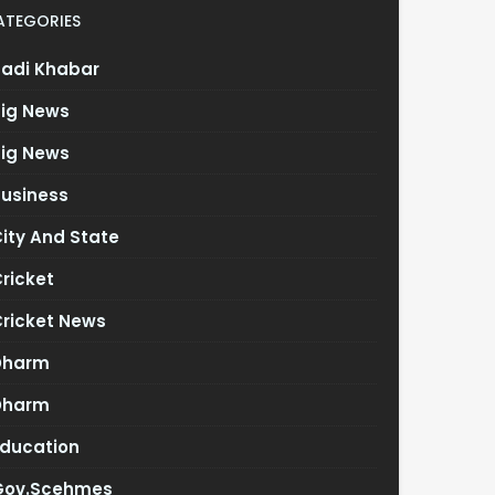
ATEGORIES
Badi Khabar
Big News
Big News
Business
ity And State
ricket
Cricket News
Dharm
Dharm
Education
Gov.scehmes