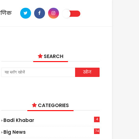
ाणिक
SEARCH
CATEGORIES
4
Badi Khabar
74
Big News
2