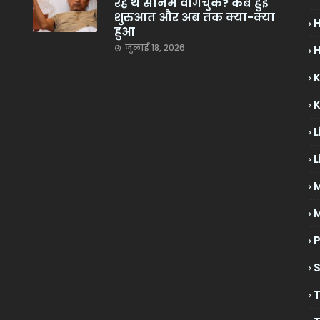
रहे थे सोनम वांगचुक? कब हुई
शुरुआत और अब तक क्या-क्या
हुआ
जुलाई 18, 2026
H
L
L
M
P