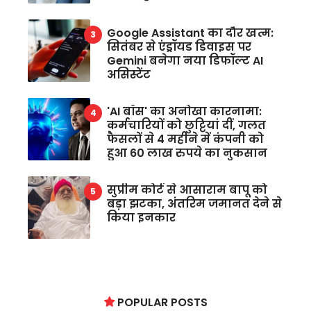
Google Assistant का दौर खत्म:
सितंबर से एंड्रॉयड डिवाइस पर
Gemini बनेगा नया डिफॉल्ट AI
असिस्टेंट
'AI बॉस' का अनोखा कारनामा:
कर्मचारियों को छुट्टियां दीं, गलत
फैसलों से 4 महीने में कंपनी को
हुआ 60 लाख रुपये का नुकसान
सुप्रीम कोर्ट से आसाराम बापू को
बड़ा झटका, अंतरिम जमानत देने से
किया इनकार
POPULAR POSTS