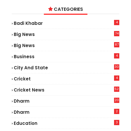
CATEGORIES
4
Badi Khabar
74
Big News
2
87
Big News
9
4
Business
30
City And State
4
Cricket
52
Cricket News
5
20
Dharm
2
Dharm
3
Education