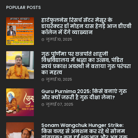
POPULAR POSTS
हार्टफुलनेस रिसर्च सेंटर मैसूर के
डायरेक्टर डॉ मोहन दास हेगड़े आज डीएवी
कॉलेज में देंगे व्याख्यान
जुलाई 10, 2025
गुरु पूर्णिमा पर छत्रपति शाहूजी
विश्वविद्यालय में श्रद्धा का उत्सव, पंडित
स्वयं प्रकाश अवस्थी ने बताया गुरु परंपरा
का महत्व
जुलाई 10, 2025
Guru Purnima 2025: किसे बनाएं गुरु
और क्यों जरूरी है गुरु दीक्षा लेना?
जुलाई 07, 2025
Sonam Wangchuk Hunger Strike:
किस वजह से अनशन कर रहे थे सोनम
वांगचुक? कब हुई शुरुआत और अब तक