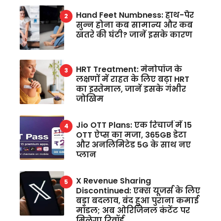
Hand Feet Numbness: हाथ-पैर
सुन्न होना कब सामान्य और कब
खतरे की घंटी? जानें इसके कारण
HRT Treatment: मेनोपॉज के
लक्षणों में राहत के लिए बढ़ा HRT
का इस्तेमाल, जानें इसके गंभीर
जोखिम
Jio OTT Plans: एक रिचार्ज में 15
OTT ऐप्स का मजा, 365GB डेटा
और अनलिमिटेड 5G के साथ नए
प्लान
X Revenue Sharing
Discontinued: एक्स यूजर्स के लिए
बड़ा बदलाव, बंद हुआ पुराना कमाई
मॉडल; अब ओरिजिनल कंटेंट पर
मिलेगा रिवॉर्ड