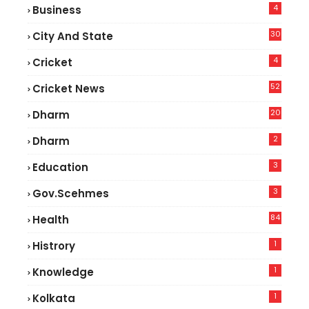
4
Business
30
City And State
4
Cricket
52
Cricket News
5
20
Dharm
2
Dharm
3
Education
3
Gov.scehmes
84
Health
8
1
Histrory
1
Knowledge
1
Kolkata