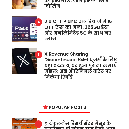
का इस्तेमाल, जानें इसके गंभीर
जोखिम
Jio OTT Plans: एक रिचार्ज में 15
OTT ऐप्स का मजा, 365GB डेटा
और अनलिमिटेड 5G के साथ नए
प्लान
X Revenue Sharing
Discontinued: एक्स यूजर्स के लिए
बड़ा बदलाव, बंद हुआ पुराना कमाई
मॉडल; अब ओरिजिनल कंटेंट पर
मिलेगा रिवॉर्ड
POPULAR POSTS
हार्टफुलनेस रिसर्च सेंटर मैसूर के