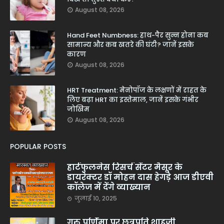
August 08, 2026
Hand Feet Numbness: हाथ-पैर सुन्न होना कब
सामान्य और कब खतरे की घंटी? जानें इसके
कारण
August 08, 2026
HRT Treatment: मेनोपॉज के लक्षणों में राहत के
लिए बढ़ा HRT का इस्तेमाल, जानें इसके गंभीर
जोखिम
August 08, 2026
POPULAR POSTS
हार्टफुलनेस रिसर्च सेंटर मैसूर के
डायरेक्टर डॉ मोहन दास हेगड़े आज डीएवी
कॉलेज में देंगे व्याख्यान
जुलाई 10, 2025
गुरु पूर्णिमा पर छत्रपति शाहूजी