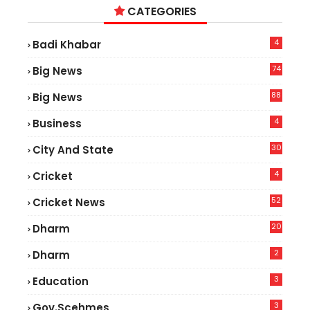
CATEGORIES
4
Badi Khabar
74
Big News
2
88
Big News
6
4
Business
30
City And State
4
Cricket
52
Cricket News
8
20
Dharm
2
Dharm
3
Education
3
Gov.scehmes