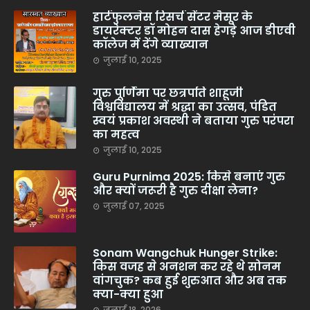
हार्टफुलनेस रिसर्च सेंटर मैसूर के
डायरेक्टर डॉ मोहन दास हेगड़े आज डीएवी
कॉलेज में देंगे व्याख्यान
जुलाई 10, 2025
गुरु पूर्णिमा पर छत्रपति शाहूजी
विश्वविद्यालय में श्रद्धा का उत्सव, पंडित
स्वयं प्रकाश अवस्थी ने बताया गुरु परंपरा
का महत्व
जुलाई 10, 2025
Guru Purnima 2025: किसे बनाएं गुरु
और क्यों जरूरी है गुरु दीक्षा लेना?
जुलाई 07, 2025
Sonam Wangchuk Hunger Strike:
किस वजह से अनशन कर रहे थे सोनम
वांगचुक? कब हुई शुरुआत और अब तक
क्या-क्या हुआ
जुलाई 18, 2026