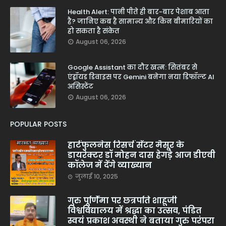
Health Alert: पानी पीते ही बार-बार पेशाब आता
है? जानिए कब है सामान्य और किन बीमारियों का
हो सकता है संकेत
August 06, 2026
Google Assistant का दौर खत्म: सितंबर से
एंड्रॉयड डिवाइस पर Gemini बनेगा नया डिफॉल्ट AI
असिस्टेंट
August 06, 2026
POPULAR POSTS
हार्टफुलनेस रिसर्च सेंटर मैसूर के
डायरेक्टर डॉ मोहन दास हेगड़े आज डीएवी
कॉलेज में देंगे व्याख्यान
जुलाई 10, 2025
गुरु पूर्णिमा पर छत्रपति शाहूजी
विश्वविद्यालय में श्रद्धा का उत्सव, पंडित
स्वयं प्रकाश अवस्थी ने बताया गुरु परंपरा