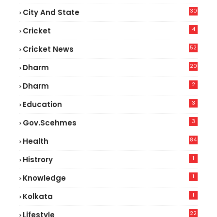
30
City And State
4
Cricket
52
Cricket News
2
20
Dharm
2
Dharm
3
Education
3
Gov.scehmes
84
Health
5
1
Histrory
1
Knowledge
1
Kolkata
22
Lifestyle