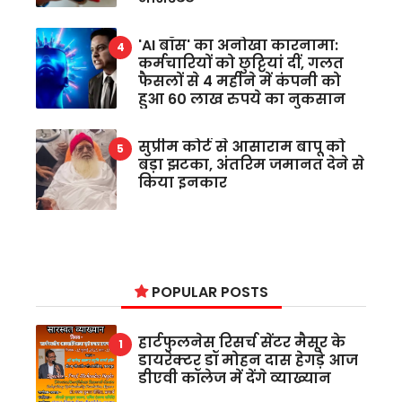
'AI बॉस' का अनोखा कारनामा:
कर्मचारियों को छुट्टियां दीं, गलत
फैसलों से 4 महीने में कंपनी को
हुआ 60 लाख रुपये का नुकसान
सुप्रीम कोर्ट से आसाराम बापू को
बड़ा झटका, अंतरिम जमानत देने से
किया इनकार
POPULAR POSTS
हार्टफुलनेस रिसर्च सेंटर मैसूर के
डायरेक्टर डॉ मोहन दास हेगड़े आज
डीएवी कॉलेज में देंगे व्याख्यान