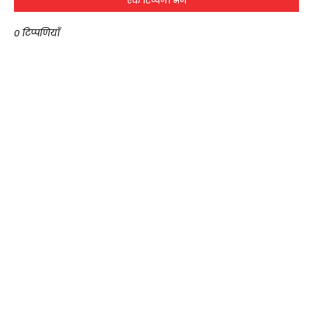
एक टिप्पणी भेजें
0 टिप्पणियाँ