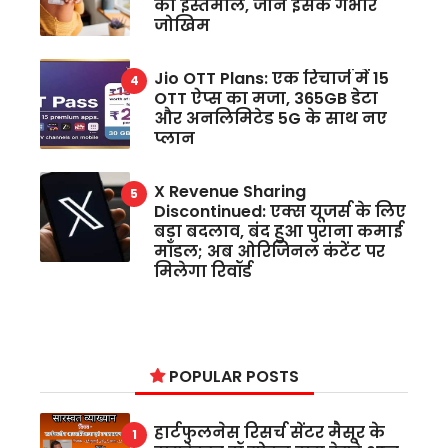
का इस्तेमाल, जानें इसके गंभीर
जोखिम
Jio OTT Plans: एक रिचार्ज में 15
OTT ऐप्स का मजा, 365GB डेटा
और अनलिमिटेड 5G के साथ नए
प्लान
X Revenue Sharing
Discontinued: एक्स यूजर्स के लिए
बड़ा बदलाव, बंद हुआ पुराना कमाई
मॉडल; अब ओरिजिनल कंटेंट पर
मिलेगा रिवॉर्ड
POPULAR POSTS
हार्टफुलनेस रिसर्च सेंटर मैसूर के