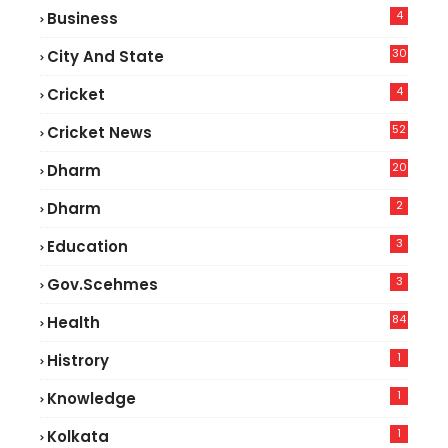
4
Business
30
City And State
4
Cricket
52
Cricket News
5
20
Dharm
2
Dharm
3
Education
3
Gov.scehmes
84
Health
8
1
Histrory
1
Knowledge
1
Kolkata