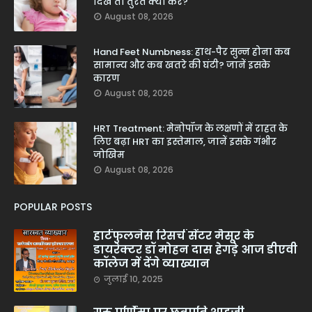
दिखें तो तुरंत क्या करें?
August 08, 2026
Hand Feet Numbness: हाथ-पैर सुन्न होना कब
सामान्य और कब खतरे की घंटी? जानें इसके
कारण
August 08, 2026
HRT Treatment: मेनोपॉज के लक्षणों में राहत के
लिए बढ़ा HRT का इस्तेमाल, जानें इसके गंभीर
जोखिम
August 08, 2026
POPULAR POSTS
हार्टफुलनेस रिसर्च सेंटर मैसूर के
डायरेक्टर डॉ मोहन दास हेगड़े आज डीएवी
कॉलेज में देंगे व्याख्यान
जुलाई 10, 2025