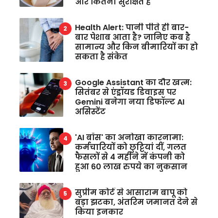
और कितना सुरक्षित है
Health Alert: पानी पीते ही बार-
बार पेशाब आता है? जानिए कब है
सामान्य और किन बीमारियों का हो
सकता है संकेत
Google Assistant का दौर खत्म:
सितंबर से एंड्रॉयड डिवाइस पर
Gemini बनेगा नया डिफॉल्ट AI
असिस्टेंट
'AI बॉस' का अनोखा कारनामा:
कर्मचारियों को छुट्टियां दीं, गलत
फैसलों से 4 महीने में कंपनी को
हुआ 60 लाख रुपये का नुकसान
सुप्रीम कोर्ट से आसाराम बापू को
बड़ा झटका, अंतरिम जमानत देने से
किया इनकार