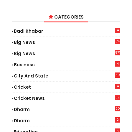
CATEGORIES
4
Badi Khabar
74
Big News
2
871
Big News
4
Business
30
City And State
4
Cricket
52
Cricket News
2
20
Dharm
2
Dharm
3
Education