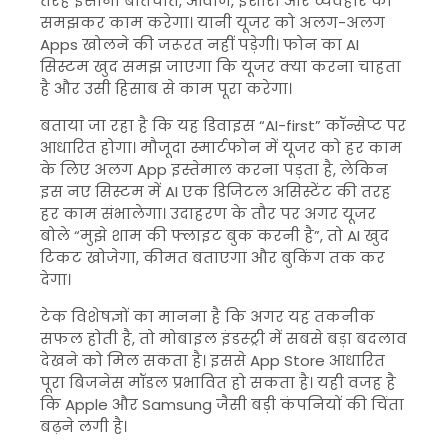
तरह इंसानी बातचीत, आवाज, इशारों और व्यवहार को
समझकर काम करेगा। यानी यूजर को अलग-अलग
Apps खोलने की जरूरत नहीं पड़ेगी। फोन का AI
सिस्टम खुद समझ जाएगा कि यूजर क्या करना चाहता
है और उसी हिसाब से काम पूरा करेगा।
बताया जा रहा है कि यह डिवाइस “AI-first” कॉन्सेप्ट पर
आधारित होगा। मौजूदा स्मार्टफोन में यूजर को हर काम
के लिए अलग App इस्तेमाल करना पड़ता है, लेकिन
इस नए सिस्टम में AI एक डिजिटल असिस्टेंट की तरह
हर काम संभालेगा। उदाहरण के तौर पर अगर यूजर
बोले “मुझे शाम की फ्लाइट बुक करनी है”, तो AI खुद
टिकट खोजेगा, कीमत बताएगा और बुकिंग तक कर
देगा।
टेक विशेषज्ञों का मानना है कि अगर यह तकनीक
सफल होती है, तो मोबाइल इंडस्ट्री में सबसे बड़ा बदलाव
देखने को मिल सकता है। इससे App Store आधारित
पूरा बिजनेस मॉडल प्रभावित हो सकता है। यही वजह है
कि Apple और Samsung जैसी बड़ी कंपनियों की चिंता
बढ़ने लगी है।