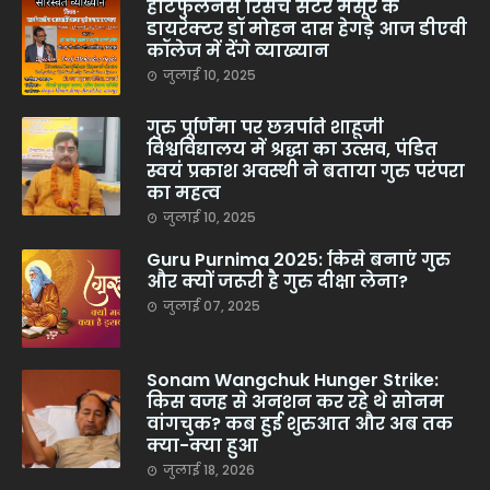
हार्टफुलनेस रिसर्च सेंटर मैसूर के
डायरेक्टर डॉ मोहन दास हेगड़े आज डीएवी
कॉलेज में देंगे व्याख्यान
जुलाई 10, 2025
गुरु पूर्णिमा पर छत्रपति शाहूजी
विश्वविद्यालय में श्रद्धा का उत्सव, पंडित
स्वयं प्रकाश अवस्थी ने बताया गुरु परंपरा
का महत्व
जुलाई 10, 2025
Guru Purnima 2025: किसे बनाएं गुरु
और क्यों जरूरी है गुरु दीक्षा लेना?
जुलाई 07, 2025
Sonam Wangchuk Hunger Strike:
किस वजह से अनशन कर रहे थे सोनम
वांगचुक? कब हुई शुरुआत और अब तक
क्या-क्या हुआ
जुलाई 18, 2026