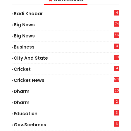
4
Badi Khabar
74
Big News
2
86
Big News
5
4
Business
30
City And State
4
Cricket
519
Cricket News
20
Dharm
2
Dharm
3
Education
3
Gov.scehmes