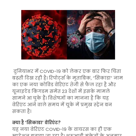
दुनियाभर में
COVID-19
को लेकर एक बार फिर चिंता
बढ़ती दिख रही है। रिपोर्ट्स के मुताबिक, “सिकाडा” नाम
का एक नया कोविड वेरिएंट तेजी से फैल रहा है और
यूनाइटेड किंगडम
समेत 23 देशों में इसके मामले
सामने आ चुके हैं। विशेषज्ञों का मानना है कि यह
वेरिएंट आने वाले समय में यूके में प्रमुख स्ट्रेन बन
सकता है।
क्या है ‘सिकाडा’ वेरिएंट?
यह नया वेरिएंट
COVID-19
के वायरस का ही एक
म्यूटेशन बताया जा रहा है। शुरुआती संकेतों के अनुसार,