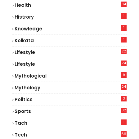
84
Health
3
1
Histrory
1
Knowledge
1
Kolkata
22
Lifestyle
9
24
Lifestyle
7
9
Mythological
24
Mythology
3
Politics
32
Sports
1
Tach
66
Tech
9