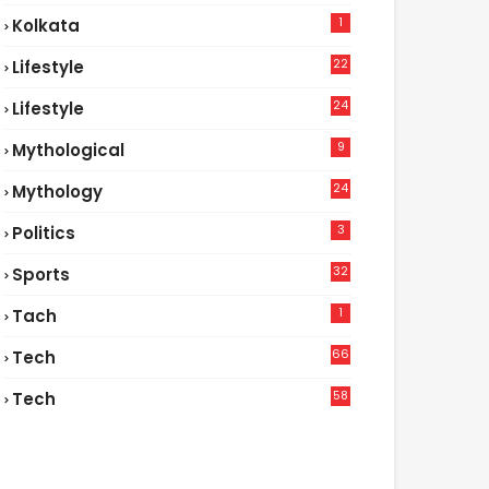
1
Kolkata
22
Lifestyle
9
24
Lifestyle
7
9
Mythological
24
Mythology
3
Politics
32
Sports
1
Tach
66
Tech
9
58
Tech
6