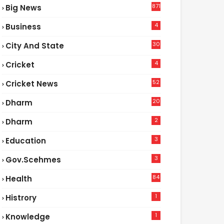
871
Big News
4
Business
30
City And State
4
Cricket
52
Cricket News
2
20
Dharm
2
Dharm
3
Education
3
Gov.scehmes
84
Health
5
1
Histrory
1
Knowledge