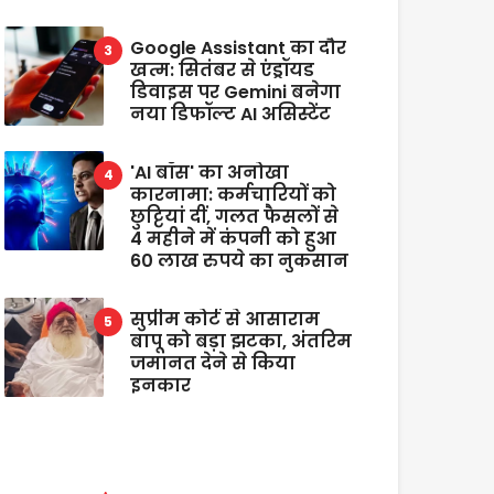
Google Assistant का दौर
खत्म: सितंबर से एंड्रॉयड
डिवाइस पर Gemini बनेगा
नया डिफॉल्ट AI असिस्टेंट
'AI बॉस' का अनोखा
कारनामा: कर्मचारियों को
छुट्टियां दीं, गलत फैसलों से
4 महीने में कंपनी को हुआ
60 लाख रुपये का नुकसान
सुप्रीम कोर्ट से आसाराम
बापू को बड़ा झटका, अंतरिम
जमानत देने से किया
इनकार