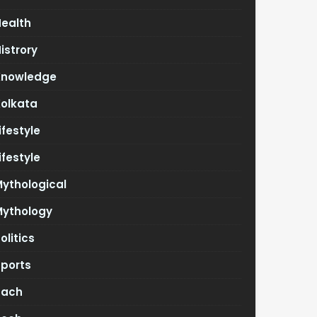
Health
istrory
Knowledge
Kolkata
ifestyle
ifestyle
ythological
Mythology
olitics
Sports
Tach