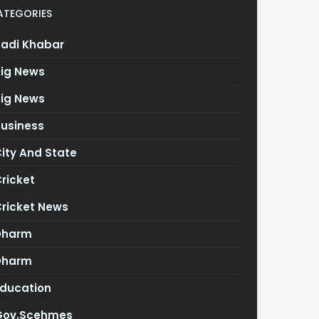
ATEGORIES
Badi Khabar
Big News
Big News
Business
ity And State
ricket
Cricket News
Dharm
Dharm
Education
Gov.scehmes