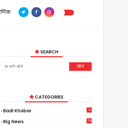
ाणिक
SEARCH
CATEGORIES
4
Badi Khabar
74
Big News
2