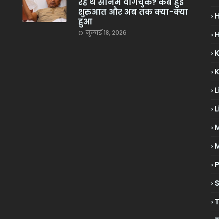
रहे थे सोनम वांगचुक? कब हुई
शुरुआत और अब तक क्या-क्या
हुआ
जुलाई 18, 2026
H
L
L
M
P