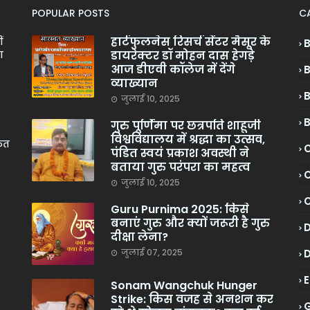
POPULAR POSTS
C
हार्टफुलनेस रिसर्च सेंटर मैसूर के
ं
डायरेक्टर डॉ मोहन दास हेगड़े
ा
आज डीएवी कॉलेज में देंगे
व्याख्यान
जुलाई 10, 2025
गुरु पूर्णिमा पर छत्रपति शाहूजी
विश्वविद्यालय में श्रद्धा का उत्सव,
केत
C
पंडित स्वयं प्रकाश अवस्थी ने
बताया गुरु परंपरा का महत्व
C
जुलाई 10, 2025
Guru Purnima 2025: किसे
बनाएं गुरु और क्यों जरूरी है गुरु
दीक्षा लेना?
जुलाई 07, 2025
Sonam Wangchuk Hunger
Strike: किस वजह से अनशन कर