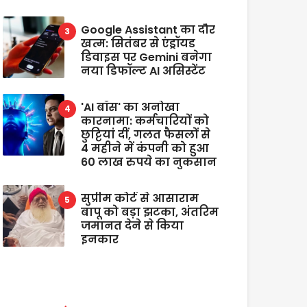
Google Assistant का दौर
खत्म: सितंबर से एंड्रॉयड
डिवाइस पर Gemini बनेगा
नया डिफॉल्ट AI असिस्टेंट
'AI बॉस' का अनोखा
कारनामा: कर्मचारियों को
छुट्टियां दीं, गलत फैसलों से
4 महीने में कंपनी को हुआ
60 लाख रुपये का नुकसान
सुप्रीम कोर्ट से आसाराम
बापू को बड़ा झटका, अंतरिम
जमानत देने से किया
इनकार