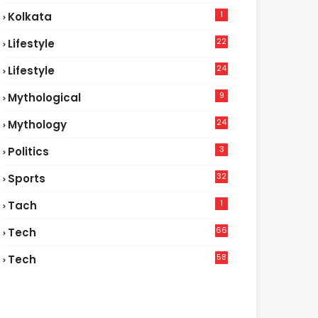
1
Kolkata
22
Lifestyle
9
24
Lifestyle
7
9
Mythological
24
Mythology
3
Politics
32
Sports
1
Tach
66
Tech
9
58
Tech
6