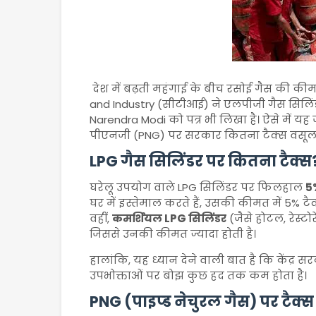
देश में बढ़ती महंगाई के बीच रसोई गैस की कीमतें 
and Industry
(सीटीआई) ने एलपीजी गैस सिलिंड
Narendra Modi
को पत्र भी लिखा है। ऐसे में 
पीएनजी (PNG) पर सरकार कितना टैक्स वसूलत
LPG गैस सिलिंडर पर कितना टैक्स
घरेलू उपयोग वाले LPG सिलिंडर पर फिलहाल
5
घर में इस्तेमाल करते हैं, उसकी कीमत में 5% टै
वहीं,
कमर्शियल LPG सिलिंडर
(जैसे होटल, रेस्टो
जिससे उनकी कीमत ज्यादा होती है।
हालांकि, यह ध्यान देने वाली बात है कि केंद्र
उपभोक्ताओं पर बोझ कुछ हद तक कम होता है।
PNG (पाइप्ड नेचुरल गैस) पर टैक्स