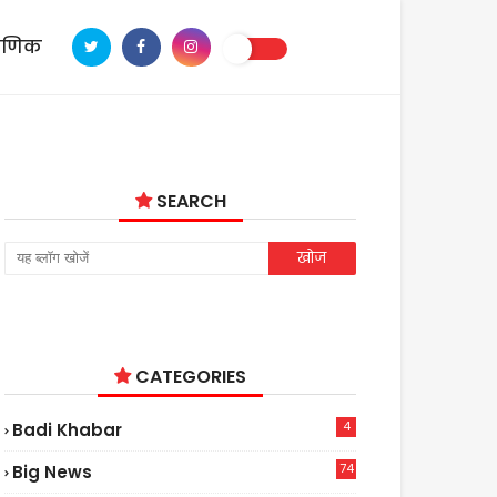
ाणिक
SEARCH
CATEGORIES
4
Badi Khabar
74
Big News
2