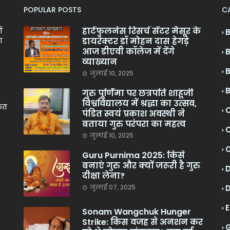
POPULAR POSTS
C
हार्टफुलनेस रिसर्च सेंटर मैसूर के
ं
डायरेक्टर डॉ मोहन दास हेगड़े
ा
आज डीएवी कॉलेज में देंगे
व्याख्यान
जुलाई 10, 2025
गुरु पूर्णिमा पर छत्रपति शाहूजी
विश्वविद्यालय में श्रद्धा का उत्सव,
केत
C
पंडित स्वयं प्रकाश अवस्थी ने
बताया गुरु परंपरा का महत्व
C
जुलाई 10, 2025
Guru Purnima 2025: किसे
बनाएं गुरु और क्यों जरूरी है गुरु
दीक्षा लेना?
जुलाई 07, 2025
Sonam Wangchuk Hunger
Strike: किस वजह से अनशन कर