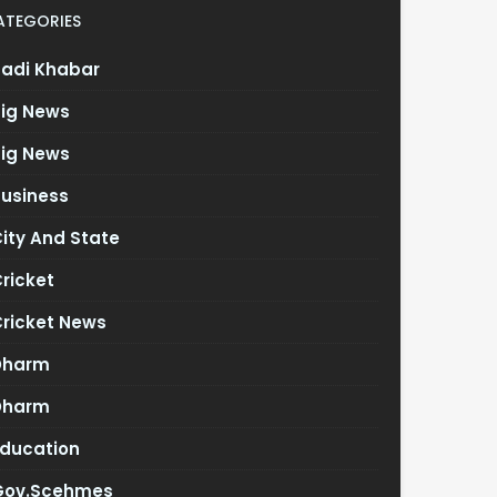
ATEGORIES
Badi Khabar
Big News
Big News
Business
ity And State
ricket
Cricket News
Dharm
Dharm
Education
Gov.scehmes