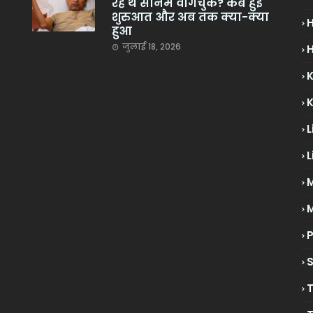
रहे थे सोनम वांगचुक? कब हुई
शुरुआत और अब तक क्या-क्या
हुआ
जुलाई 18, 2026
H
L
L
M
P