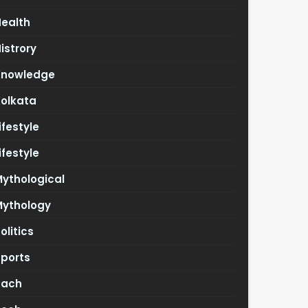
Health
istrory
Knowledge
Kolkata
ifestyle
ifestyle
ythological
Mythology
olitics
Sports
Tach