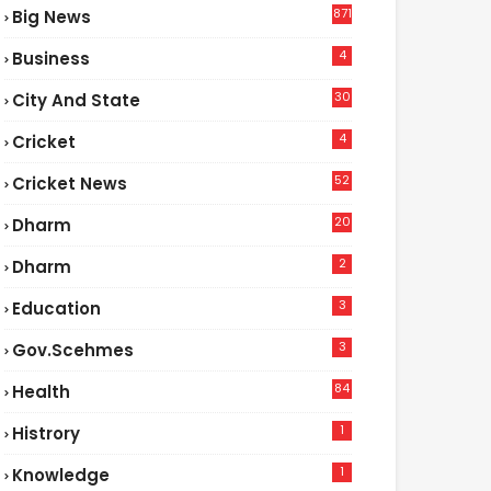
871
Big News
4
Business
30
City And State
4
Cricket
52
Cricket News
2
20
Dharm
2
Dharm
3
Education
3
Gov.scehmes
84
Health
5
1
Histrory
1
Knowledge