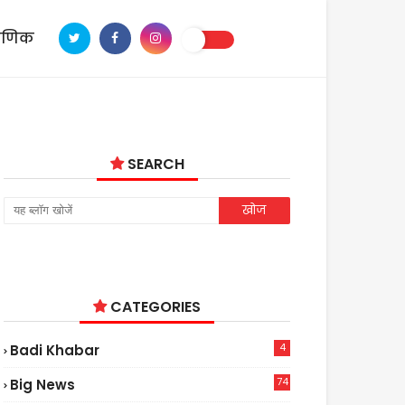
ाणिक
SEARCH
CATEGORIES
4
Badi Khabar
74
Big News
2