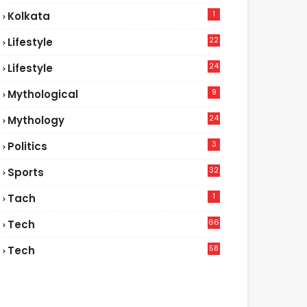
1
Kolkata
22
Lifestyle
9
24
Lifestyle
7
9
Mythological
24
Mythology
3
Politics
32
Sports
1
Tach
66
Tech
9
58
Tech
6