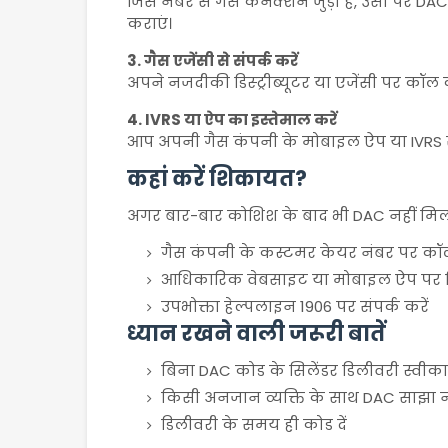
जिस नंबर से गैस कनेक्शन जुड़ा है, उसी पर DAC
कराएं।
3. गैस एजेंसी से संपर्क करें
अपने नजदीकी डिस्ट्रीब्यूटर या एजेंसी पर कॉल
4. IVRS या ऐप का इस्तेमाल करें
आप अपनी गैस कंपनी के मोबाइल ऐप या IVRS सेव
कहां करें शिकायत?
अगर बार-बार कोशिश के बाद भी DAC नहीं मिलत
गैस कंपनी के कस्टमर केयर नंबर पर कॉल
आधिकारिक वेबसाइट या मोबाइल ऐप पर शि
उपभोक्ता हेल्पलाइन 1906 पर संपर्क करें
ध्यान रखने वाली जरूरी बातें
बिना DAC कोड के सिलेंडर डिलीवरी स्वीका
किसी अनजान व्यक्ति के साथ DAC साझा न
डिलीवरी के समय ही कोड दें