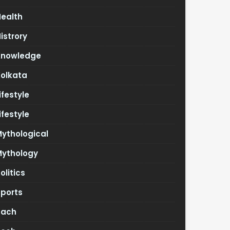
Health
istrory
Knowledge
Kolkata
ifestyle
ifestyle
ythological
Mythology
olitics
Sports
Tach