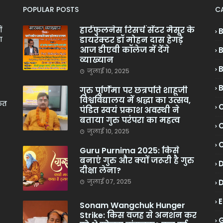
POPULAR POSTS
C
हार्टफुलनेस रिसर्च सेंटर मैसूर के
ं
डायरेक्टर डॉ मोहन दास हेगड़े
ा
आज डीएवी कॉलेज में देंगे
व्याख्यान
जुलाई 10, 2025
गुरु पूर्णिमा पर छत्रपति शाहूजी
विश्वविद्यालय में श्रद्धा का उत्सव,
केत
C
पंडित स्वयं प्रकाश अवस्थी ने
बताया गुरु परंपरा का महत्व
C
जुलाई 10, 2025
Guru Purnima 2025: किसे
बनाएं गुरु और क्यों जरूरी है गुरु
दीक्षा लेना?
जुलाई 07, 2025
Sonam Wangchuk Hunger
Strike: किस वजह से अनशन कर