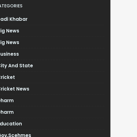
ATEGORIES
Badi Khabar
Big News
Big News
Business
ity And State
ricket
Cricket News
Dharm
Dharm
Education
Gov.scehmes