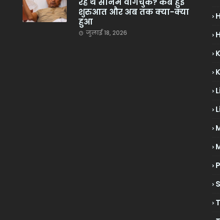
रहे थे सोनम वांगचुक? कब हुई
शुरुआत और अब तक क्या-क्या
हुआ
जुलाई 18, 2026
H
L
L
M
P