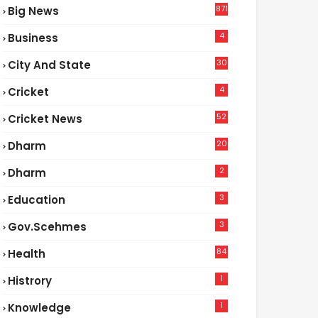
871
Big News
4
Business
30
City And State
4
Cricket
52
Cricket News
2
20
Dharm
2
Dharm
3
Education
3
Gov.scehmes
84
Health
5
1
Histrory
1
Knowledge