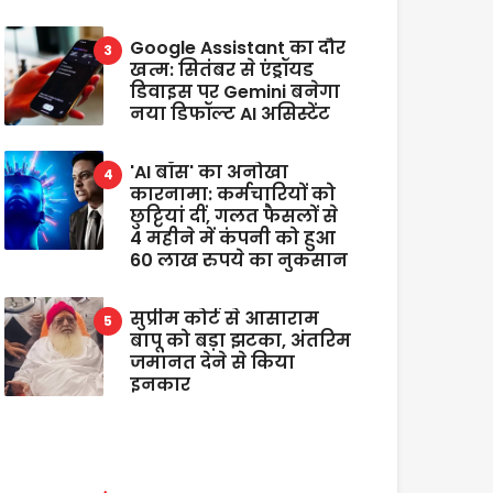
Google Assistant का दौर
खत्म: सितंबर से एंड्रॉयड
डिवाइस पर Gemini बनेगा
नया डिफॉल्ट AI असिस्टेंट
'AI बॉस' का अनोखा
कारनामा: कर्मचारियों को
छुट्टियां दीं, गलत फैसलों से
4 महीने में कंपनी को हुआ
60 लाख रुपये का नुकसान
सुप्रीम कोर्ट से आसाराम
बापू को बड़ा झटका, अंतरिम
जमानत देने से किया
इनकार