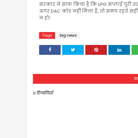
सरकार ने साफ किया है कि LPG सप्लाई पूरी त
अगर DAC कोड नहीं मिला है, तो समय रहते सही
न हो।
Tags
big news
एक
0 टिप्पणियाँ