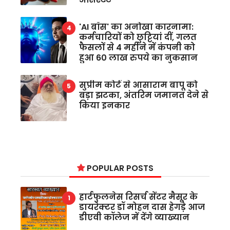
'AI बॉस' का अनोखा कारनामा:
कर्मचारियों को छुट्टियां दीं, गलत
फैसलों से 4 महीने में कंपनी को
हुआ 60 लाख रुपये का नुकसान
सुप्रीम कोर्ट से आसाराम बापू को
बड़ा झटका, अंतरिम जमानत देने से
किया इनकार
POPULAR POSTS
हार्टफुलनेस रिसर्च सेंटर मैसूर के
डायरेक्टर डॉ मोहन दास हेगड़े आज
डीएवी कॉलेज में देंगे व्याख्यान