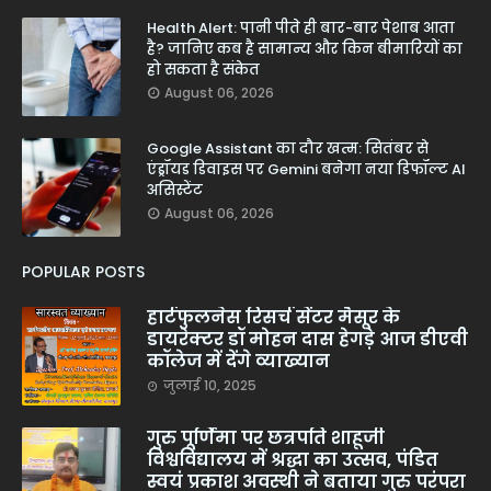
Health Alert: पानी पीते ही बार-बार पेशाब आता
है? जानिए कब है सामान्य और किन बीमारियों का
हो सकता है संकेत
August 06, 2026
Google Assistant का दौर खत्म: सितंबर से
एंड्रॉयड डिवाइस पर Gemini बनेगा नया डिफॉल्ट AI
असिस्टेंट
August 06, 2026
POPULAR POSTS
हार्टफुलनेस रिसर्च सेंटर मैसूर के
डायरेक्टर डॉ मोहन दास हेगड़े आज डीएवी
कॉलेज में देंगे व्याख्यान
जुलाई 10, 2025
गुरु पूर्णिमा पर छत्रपति शाहूजी
विश्वविद्यालय में श्रद्धा का उत्सव, पंडित
स्वयं प्रकाश अवस्थी ने बताया गुरु परंपरा