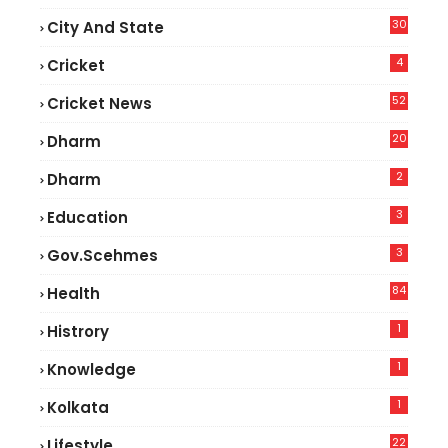
30
City And State
4
Cricket
52
Cricket News
2
20
Dharm
2
Dharm
3
Education
3
Gov.scehmes
84
Health
5
1
Histrory
1
Knowledge
1
Kolkata
22
Lifestyle