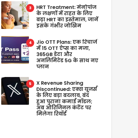
HRT Treatment: मेनोपॉज
के लक्षणों में राहत के लिए
बढ़ा HRT का इस्तेमाल, जानें
इसके गंभीर जोखिम
Jio OTT Plans: एक रिचार्ज
में 15 OTT ऐप्स का मजा,
365GB डेटा और
अनलिमिटेड 5G के साथ नए
प्लान
X Revenue Sharing
Discontinued: एक्स यूजर्स
के लिए बड़ा बदलाव, बंद
हुआ पुराना कमाई मॉडल;
अब ओरिजिनल कंटेंट पर
मिलेगा रिवॉर्ड