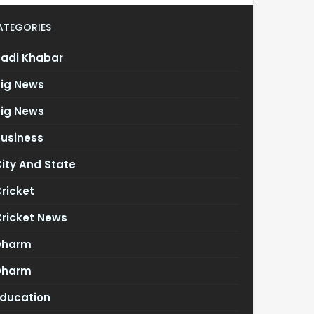
ATEGORIES
Badi Khabar
Big News
Big News
Business
ity And State
ricket
Cricket News
Dharm
Dharm
Education