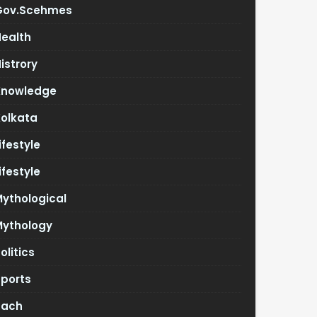
Gov.scehmes
Health
istrory
Knowledge
Kolkata
ifestyle
ifestyle
ythological
Mythology
olitics
Sports
Tach