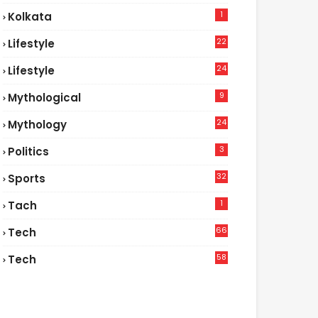
1
Kolkata
22
Lifestyle
9
24
Lifestyle
7
9
Mythological
24
Mythology
3
Politics
32
Sports
1
Tach
66
Tech
9
58
Tech
9