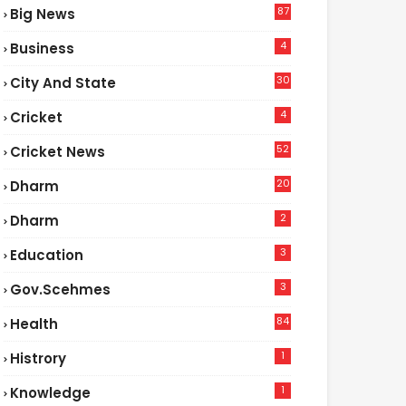
87
Big News
9
4
Business
30
City And State
4
Cricket
52
Cricket News
5
20
Dharm
2
Dharm
3
Education
3
Gov.scehmes
84
Health
8
1
Histrory
1
Knowledge