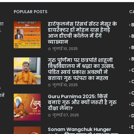
POPULAR POSTS
C
हार्टफुलनेस रिसर्च सेंटर मैसूर के
ादा
डायरेक्टर डॉ मोहन दास हेगड़े
,
आज डीएवी कॉलेज में देंगे
व्याख्यान
जुलाई 10, 2025
गुरु पूर्णिमा पर छत्रपति शाहूजी
विश्वविद्यालय में श्रद्धा का उत्सव,
C
पंडित स्वयं प्रकाश अवस्थी ने
बताया गुरु परंपरा का महत्व
C
जुलाई 10, 2025
ं
नें
Guru Purnima 2025: किसे
बनाएं गुरु और क्यों जरूरी है गुरु
दीक्षा लेना?
जुलाई 07, 2025
Sonam Wangchuk Hunger