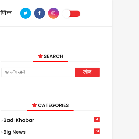
ाणिक
SEARCH
CATEGORIES
4
Badi Khabar
74
Big News
2