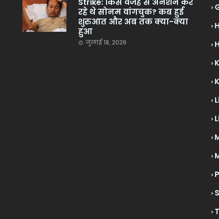
Strike: किस वजह से अनशन कर
रहे थे सोनम वांगचुक? कब हुई
शुरुआत और अब तक क्या-क्या
हुआ
जुलाई 18, 2026
H
L
L
M
P