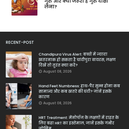
गुरु और क्यों जरूरी है गुरु दीक्षा
लेना?
RECENT-POST
Chandipura Virus Alert: बच्चों में ज्यादा
खतरनाक हो सकता है चांदीपुरा वायरस, लक्षण
दिखें तो तुरंत क्या करें?
August 08, 2026
Hand Feet Numbness: हाथ-पैर सुन्न होना कब
सामान्य और कब खतरे की घंटी? जानें इसके
कारण
August 08, 2026
HRT Treatment: मेनोपॉज के लक्षणों में राहत के
लिए बढ़ा HRT का इस्तेमाल, जानें इसके गंभीर
जोखिम