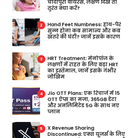
चांदीपुरा वायरस, लक्षण दिखें तो
तुरंत क्या करें?
Hand Feet Numbness: हाथ-पैर
सुन्न होना कब सामान्य और कब
खतरे की घंटी? जानें इसके कारण
HRT Treatment: मेनोपॉज के
लक्षणों में राहत के लिए बढ़ा HRT
का इस्तेमाल, जानें इसके गंभीर
जोखिम
Jio OTT Plans: एक रिचार्ज में 15
OTT ऐप्स का मजा, 365GB डेटा
और अनलिमिटेड 5G के साथ नए
प्लान
X Revenue Sharing
Discontinued: एक्स यूजर्स के लिए