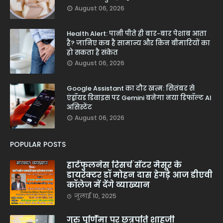
August 06, 2026
Health Alert: पानी पीते ही बार-बार पेशाब आता
है? जानिए कब है सामान्य और किन बीमारियों का
हो सकता है संकेत
August 06, 2026
Google Assistant का दौर खत्म: सितंबर से
एंड्रॉयड डिवाइस पर Gemini बनेगा नया डिफॉल्ट AI
असिस्टेंट
August 06, 2026
POPULAR POSTS
हार्टफुलनेस रिसर्च सेंटर मैसूर के
डायरेक्टर डॉ मोहन दास हेगड़े आज डीएवी
कॉलेज में देंगे व्याख्यान
जुलाई 10, 2025
गुरु पूर्णिमा पर छत्रपति शाहूजी