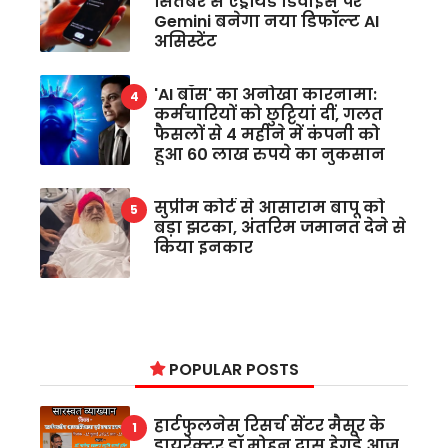
सितंबर से एंड्रॉयड डिवाइस पर
Gemini बनेगा नया डिफॉल्ट AI
असिस्टेंट
'AI बॉस' का अनोखा कारनामा:
कर्मचारियों को छुट्टियां दीं, गलत
फैसलों से 4 महीने में कंपनी को
हुआ 60 लाख रुपये का नुकसान
सुप्रीम कोर्ट से आसाराम बापू को
बड़ा झटका, अंतरिम जमानत देने से
किया इनकार
POPULAR POSTS
हार्टफुलनेस रिसर्च सेंटर मैसूर के
डायरेक्टर डॉ मोहन दास हेगड़े आज