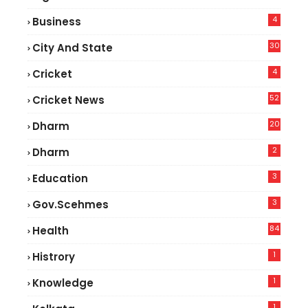
4
Business
30
City And State
4
Cricket
52
Cricket News
2
20
Dharm
2
Dharm
3
Education
3
Gov.scehmes
84
Health
5
1
Histrory
1
Knowledge
1