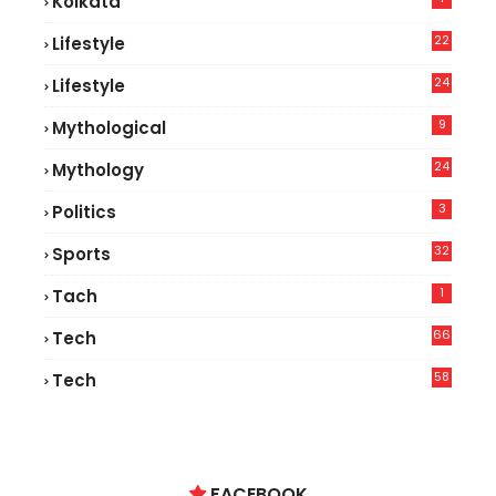
Kolkata
22
Lifestyle
9
24
Lifestyle
7
9
Mythological
24
Mythology
3
Politics
32
Sports
1
Tach
66
Tech
9
58
Tech
6
FACEBOOK