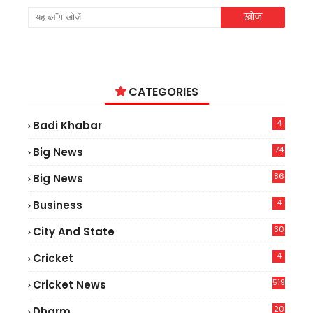
CATEGORIES
4
Badi Khabar
74
Big News
2
86
Big News
4
4
Business
30
City And State
4
Cricket
519
Cricket News
20
Dharm