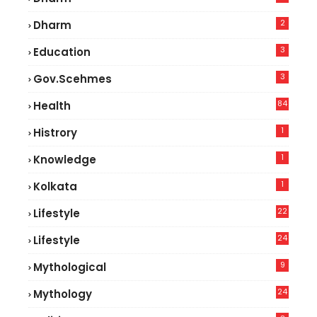
2
Dharm
3
Education
3
Gov.scehmes
84
Health
3
1
Histrory
1
Knowledge
1
Kolkata
22
Lifestyle
9
24
Lifestyle
7
9
Mythological
24
Mythology