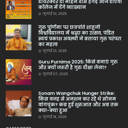
डायरेक्टर डॉ मोहन दास हेगड़े आज डीएवी
कॉलेज में देंगे व्याख्यान
जुलाई 10, 2025
गुरु पूर्णिमा पर छत्रपति शाहूजी
विश्वविद्यालय में श्रद्धा का उत्सव, पंडित
स्वयं प्रकाश अवस्थी ने बताया गुरु परंपरा
का महत्व
जुलाई 10, 2025
Guru Purnima 2025: किसे बनाएं गुरु
और क्यों जरूरी है गुरु दीक्षा लेना?
जुलाई 07, 2025
Sonam Wangchuk Hunger Strike:
किस वजह से अनशन कर रहे थे सोनम
वांगचुक? कब हुई शुरुआत और अब तक
क्या-क्या हुआ
जुलाई 18, 2026