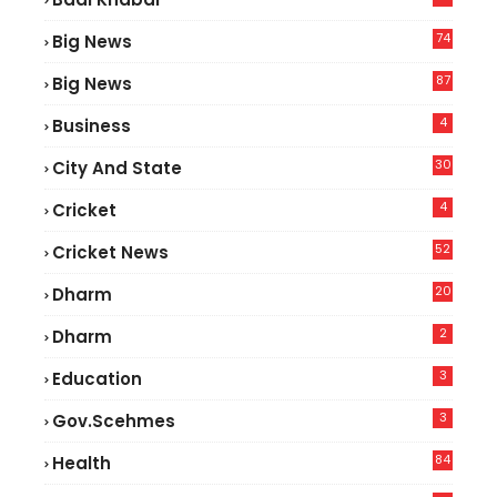
74
Big News
2
87
Big News
9
4
Business
30
City And State
4
Cricket
52
Cricket News
5
20
Dharm
2
Dharm
3
Education
3
Gov.scehmes
84
Health
8