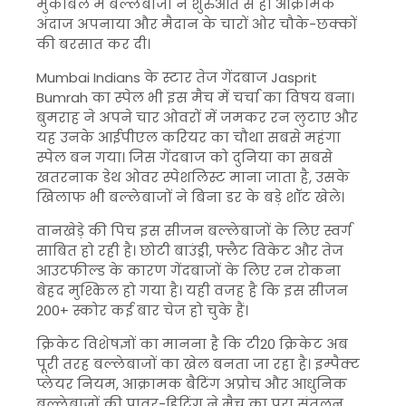
मुकाबले में बल्लेबाजों ने शुरुआत से ही आक्रामक
अंदाज अपनाया और मैदान के चारों ओर चौके-छक्कों
की बरसात कर दी।
Mumbai Indians
के स्टार तेज गेंदबाज
Jasprit
Bumrah
का स्पेल भी इस मैच में चर्चा का विषय बना।
बुमराह ने अपने चार ओवरों में जमकर रन लुटाए और
यह उनके आईपीएल करियर का चौथा सबसे महंगा
स्पेल बन गया। जिस गेंदबाज को दुनिया का सबसे
खतरनाक डेथ ओवर स्पेशलिस्ट माना जाता है, उसके
खिलाफ भी बल्लेबाजों ने बिना डर के बड़े शॉट खेले।
वानखेड़े की पिच इस सीजन बल्लेबाजों के लिए स्वर्ग
साबित हो रही है। छोटी बाउंड्री, फ्लैट विकेट और तेज
आउटफील्ड के कारण गेंदबाजों के लिए रन रोकना
बेहद मुश्किल हो गया है। यही वजह है कि इस सीजन
200+ स्कोर कई बार चेज हो चुके हैं।
क्रिकेट विशेषज्ञों का मानना है कि टी20 क्रिकेट अब
पूरी तरह बल्लेबाजों का खेल बनता जा रहा है। इम्पैक्ट
प्लेयर नियम, आक्रामक बैटिंग अप्रोच और आधुनिक
बल्लेबाजों की पावर-हिटिंग ने मैच का पूरा संतुलन