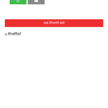
एक टिप्पणी भेजें
0 टिप्पणियाँ