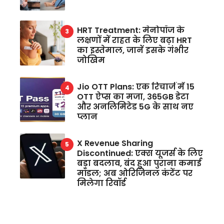
HRT Treatment: मेनोपॉज के
लक्षणों में राहत के लिए बढ़ा HRT
का इस्तेमाल, जानें इसके गंभीर
जोखिम
Jio OTT Plans: एक रिचार्ज में 15
OTT ऐप्स का मजा, 365GB डेटा
और अनलिमिटेड 5G के साथ नए
प्लान
X Revenue Sharing
Discontinued: एक्स यूजर्स के लिए
बड़ा बदलाव, बंद हुआ पुराना कमाई
मॉडल; अब ओरिजिनल कंटेंट पर
मिलेगा रिवॉर्ड